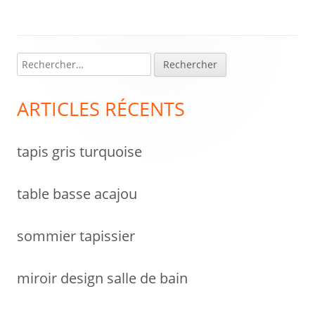
l’article
R
Colonne
e
latérale
c
ARTICLES RÉCENTS
h
principale
e
tapis gris turquoise
r
c
h
table basse acajou
e
r
sommier tapissier
:
miroir design salle de bain