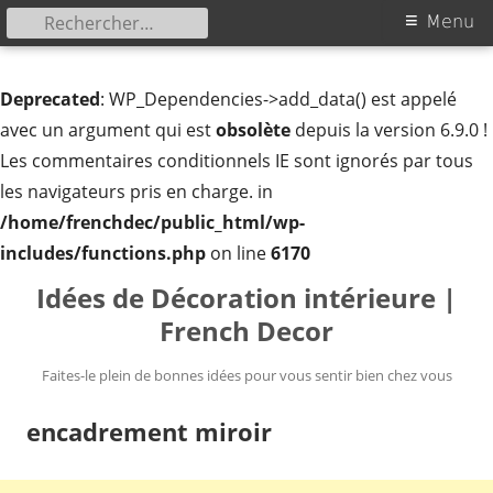
Rechercher :
Menu
Menu
principal
Deprecated
: WP_Dependencies->add_data() est appelé
avec un argument qui est
obsolète
depuis la version 6.9.0 !
Les commentaires conditionnels IE sont ignorés par tous
les navigateurs pris en charge. in
/home/frenchdec/public_html/wp-
includes/functions.php
on line
6170
Aller
Idées de Décoration intérieure |
au
French Decor
contenu
Faites-le plein de bonnes idées pour vous sentir bien chez vous
encadrement miroir