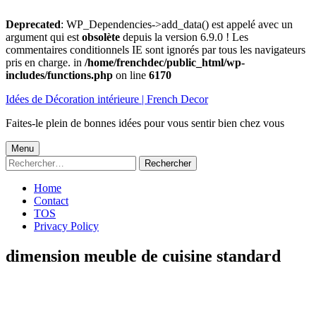
Deprecated
: WP_Dependencies->add_data() est appelé avec un
argument qui est
obsolète
depuis la version 6.9.0 ! Les
commentaires conditionnels IE sont ignorés par tous les navigateurs
pris en charge. in
/home/frenchdec/public_html/wp-
includes/functions.php
on line
6170
Aller
Idées de Décoration intérieure | French Decor
au
contenu
Faites-le plein de bonnes idées pour vous sentir bien chez vous
Menu
Menu
Rechercher :
principal
Home
Contact
TOS
Privacy Policy
dimension meuble de cuisine standard