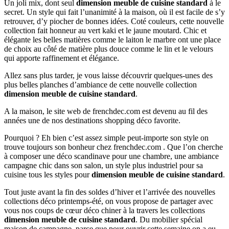
Un joli mix, dont seul
dimension meuble de cuisine standard
à le
secret. Un style qui fait l’unanimité à la maison, où il est facile de s’y
retrouver, d’y piocher de bonnes idées. Coté couleurs, cette nouvelle
collection fait honneur au vert kaki et le jaune moutard. Chic et
élégante les belles matières comme le laiton le marbre ont une place
de choix au côté de matière plus douce comme le lin et le velours
qui apporte raffinement et élégance.
Allez sans plus tarder, je vous laisse découvrir quelques-unes des
plus belles planches d’ambiance de cette nouvelle collection
dimension meuble de cuisine standard
.
A la maison, le site web de frenchdec.com est devenu au fil des
années une de nos destinations shopping déco favorite.
Pourquoi ? Eh bien c’est assez simple peut-importe son style on
trouve toujours son bonheur chez frenchdec.com . Que l’on cherche
à composer une déco scandinave pour une chambre, une ambiance
campagne chic dans son salon, un style plus industriel pour sa
cuisine tous les styles pour
dimension meuble de cuisine standard
.
Tout juste avant la fin des soldes d’hiver et l’arrivée des nouvelles
collections déco printemps-été, on vous propose de partager avec
vous nos coups de cœur déco chiner à la travers les collections
dimension meuble de cuisine standard
. Du mobilier spécial
maison de campagne, parce que pour ouvrir cette semaine on a eu