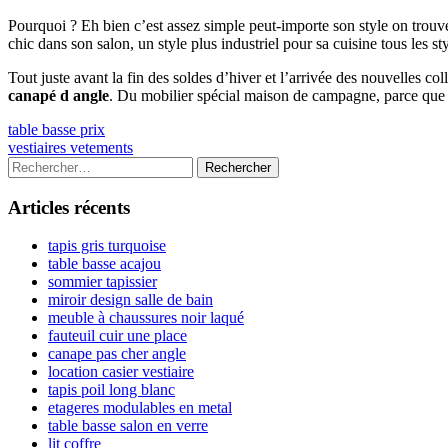
Pourquoi ? Eh bien c’est assez simple peut-importe son style on tr
chic dans son salon, un style plus industriel pour sa cuisine tous les s
Tout juste avant la fin des soldes d’hiver et l’arrivée des nouvelles c
canapé d angle
. Du mobilier spécial maison de campagne, parce que 
Navigation
Previous
table basse prix
article:
Next
vestiaires vetements
de
article:
Colonne
Rechercher :
l’article
latérale
Articles récents
principale
tapis gris turquoise
table basse acajou
sommier tapissier
miroir design salle de bain
meuble à chaussures noir laqué
fauteuil cuir une place
canape pas cher angle
location casier vestiaire
tapis poil long blanc
etageres modulables en metal
table basse salon en verre
lit coffre