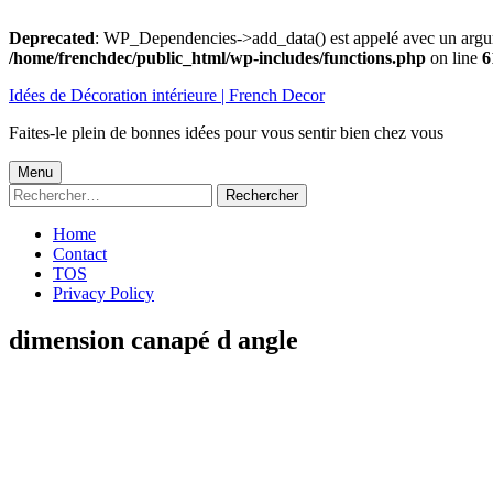
Deprecated
: WP_Dependencies->add_data() est appelé avec un argu
/home/frenchdec/public_html/wp-includes/functions.php
on line
6
Aller
Idées de Décoration intérieure | French Decor
au
contenu
Faites-le plein de bonnes idées pour vous sentir bien chez vous
Menu
Menu
Rechercher :
principal
Home
Contact
TOS
Privacy Policy
dimension canapé d angle