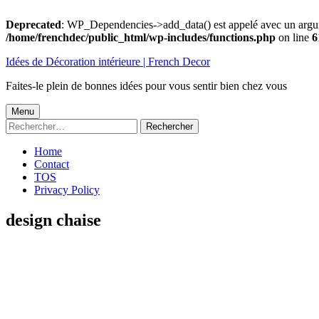
Deprecated
: WP_Dependencies->add_data() est appelé avec un argu
/home/frenchdec/public_html/wp-includes/functions.php
on line
6
Aller
Idées de Décoration intérieure | French Decor
au
contenu
Faites-le plein de bonnes idées pour vous sentir bien chez vous
Menu
Menu
Rechercher :
principal
Home
Contact
TOS
Privacy Policy
design chaise