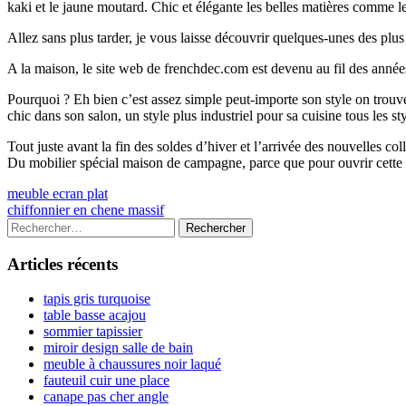
kaki et le jaune moutard. Chic et élégante les belles matières comme l
Allez sans plus tarder, je vous laisse découvrir quelques-unes des plu
A la maison, le site web de frenchdec.com est devenu au fil des année
Pourquoi ? Eh bien c’est assez simple peut-importe son style on tr
chic dans son salon, un style plus industriel pour sa cuisine tous les s
Tout juste avant la fin des soldes d’hiver et l’arrivée des nouvelles c
Du mobilier spécial maison de campagne, parce que pour ouvrir cette
Navigation
Previous
meuble ecran plat
article:
Next
chiffonnier en chene massif
de
article:
Colonne
Rechercher :
l’article
latérale
Articles récents
principale
tapis gris turquoise
table basse acajou
sommier tapissier
miroir design salle de bain
meuble à chaussures noir laqué
fauteuil cuir une place
canape pas cher angle