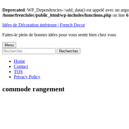
Deprecated
: WP_Dependencies->add_data() est appelé avec un argu
/home/frenchdec/public_html/wp-includes/functions.php
on line
6
Aller
Idées de Décoration intérieure | French Decor
au
contenu
Faites-le plein de bonnes idées pour vous sentir bien chez vous
Menu
Menu
Rechercher :
principal
Home
Contact
TOS
Privacy Policy
commode rangement