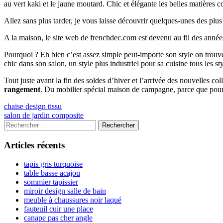
au vert kaki et le jaune moutard. Chic et élégante les belles matières
Allez sans plus tarder, je vous laisse découvrir quelques-unes des plu
A la maison, le site web de frenchdec.com est devenu au fil des année
Pourquoi ? Eh bien c’est assez simple peut-importe son style on tr
chic dans son salon, un style plus industriel pour sa cuisine tous les s
Tout juste avant la fin des soldes d’hiver et l’arrivée des nouvelles c
rangement
. Du mobilier spécial maison de campagne, parce que pour
Navigation
Previous
chaise design tissu
article:
Next
salon de jardin composite
de
article:
Colonne
Rechercher :
l’article
latérale
Articles récents
principale
tapis gris turquoise
table basse acajou
sommier tapissier
miroir design salle de bain
meuble à chaussures noir laqué
fauteuil cuir une place
canape pas cher angle