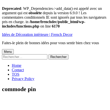
Deprecated
: WP_Dependencies->add_data() est appelé avec un
argument qui est
obsolète
depuis la version 6.9.0 ! Les
commentaires conditionnels IE sont ignorés par tous les navigateurs
pris en charge. in
/home/frenchdec/public_html/wp-
includes/functions.php
on line
6170
Aller
Idées de Décoration intérieure | French Decor
au
contenu
Faites-le plein de bonnes idées pour vous sentir bien chez vous
Menu
Menu
Rechercher :
principal
Home
Contact
TOS
Privacy Policy
commode pin