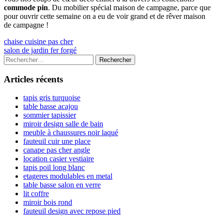
commode pin
. Du mobilier spécial maison de campagne, parce que
pour ouvrir cette semaine on a eu de voir grand et de rêver maison
de campagne !
Navigation
Previous
chaise cuisine pas cher
article:
Next
salon de jardin fer forgé
de
article:
Colonne
Rechercher :
l’article
latérale
Articles récents
principale
tapis gris turquoise
table basse acajou
sommier tapissier
miroir design salle de bain
meuble à chaussures noir laqué
fauteuil cuir une place
canape pas cher angle
location casier vestiaire
tapis poil long blanc
etageres modulables en metal
table basse salon en verre
lit coffre
miroir bois rond
fauteuil design avec repose pied