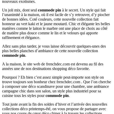
nouveaux exotismes.
Un joli mix, dont seul
commode pin
à le secret. Un style qui fait
l’unanimité à la maison, où il est facile de s’y retrouver, d’y piocher
de bonnes idées. Coté couleurs, cette nouvelle collection fait
honneur au vert kaki et le jaune moutard. Chic et élégante les belles
matières comme le laiton le marbre ont une place de choix au côté
de matière plus douce comme le lin et le velours qui apporte
raffinement et élégance.
Allez sans plus tarder, je vous laisse découvrir quelques-unes des
plus belles planches d’ambiance de cette nouvelle collection
commode pin
.
A la maison, le site web de frenchdec.com est devenu au fil des
années une de nos destinations shopping déco favorite.
Pourquoi ? Eh bien c’est assez simple peut-importe son style on
trouve toujours son bonheur chez frenchdec.com . Que l’on cherche
à composer une déco scandinave pour une chambre, une ambiance
campagne chic dans son salon, un style plus industriel pour sa
cuisine tous les styles pour
commode pin
.
Tout juste avant la fin des soldes d’hiver et l’arrivée des nouvelles
collections déco printemps-été, on vous propose de partager avec
vous nos coups de cœur déco chiner à la travers les collections