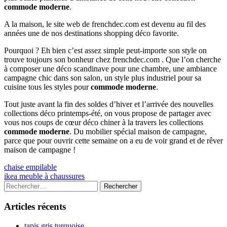
commode moderne
.
A la maison, le site web de frenchdec.com est devenu au fil des
années une de nos destinations shopping déco favorite.
Pourquoi ? Eh bien c’est assez simple peut-importe son style on
trouve toujours son bonheur chez frenchdec.com . Que l’on cherche
à composer une déco scandinave pour une chambre, une ambiance
campagne chic dans son salon, un style plus industriel pour sa
cuisine tous les styles pour
commode moderne
.
Tout juste avant la fin des soldes d’hiver et l’arrivée des nouvelles
collections déco printemps-été, on vous propose de partager avec
vous nos coups de cœur déco chiner à la travers les collections
commode moderne
. Du mobilier spécial maison de campagne,
parce que pour ouvrir cette semaine on a eu de voir grand et de rêver
maison de campagne !
Navigation
Previous
chaise empilable
article:
Next
ikea meuble à chaussures
de
article:
Colonne
Rechercher :
l’article
latérale
Articles récents
principale
tapis gris turquoise