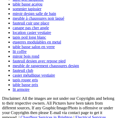
table basse acajou
sommier tapissier
miroir design salle de bain
meuble à chaussures noir laqué
fauteuil cuir une place
canape pas cher angle
location casier vestiaire
tapis poil long blanc
etageres modulables en metal
table basse salon en verre
lit coffre
miroir bois rond
fauteuil design avec repose pied
meuble de rangement chaussures design
fauteuil club
casier métallique vestiaire
tapis rouge gris
table basse prix
lit armoire
Disclaimer: All the images are not under our Copyrights and belong
to their respective owners. All Pictures have been taken from
different sources, If any Graphic/Image/Photo is offensive or under
your Copyrights then please E-mail via contact page to get it
removed. |
Chauffeur Services in Brighton
|
Electrical Services