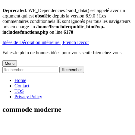
Deprecated
: WP_Dependencies->add_data() est appelé avec un
argument qui est
obsolète
depuis la version 6.9.0 ! Les
commentaires conditionnels IE sont ignorés par tous les navigateurs
pris en charge. in
/home/frenchdec/public_html/wp-
includes/functions.php
on line
6170
Aller
Idées de Décoration intérieure | French Decor
au
contenu
Faites-le plein de bonnes idées pour vous sentir bien chez vous
Menu
Menu
Rechercher :
principal
Home
Contact
TOS
Privacy Policy
commode moderne