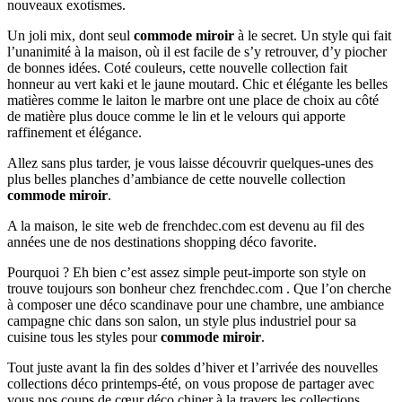
nouveaux exotismes.
Un joli mix, dont seul
commode miroir
à le secret. Un style qui fait
l’unanimité à la maison, où il est facile de s’y retrouver, d’y piocher
de bonnes idées. Coté couleurs, cette nouvelle collection fait
honneur au vert kaki et le jaune moutard. Chic et élégante les belles
matières comme le laiton le marbre ont une place de choix au côté
de matière plus douce comme le lin et le velours qui apporte
raffinement et élégance.
Allez sans plus tarder, je vous laisse découvrir quelques-unes des
plus belles planches d’ambiance de cette nouvelle collection
commode miroir
.
A la maison, le site web de frenchdec.com est devenu au fil des
années une de nos destinations shopping déco favorite.
Pourquoi ? Eh bien c’est assez simple peut-importe son style on
trouve toujours son bonheur chez frenchdec.com . Que l’on cherche
à composer une déco scandinave pour une chambre, une ambiance
campagne chic dans son salon, un style plus industriel pour sa
cuisine tous les styles pour
commode miroir
.
Tout juste avant la fin des soldes d’hiver et l’arrivée des nouvelles
collections déco printemps-été, on vous propose de partager avec
vous nos coups de cœur déco chiner à la travers les collections