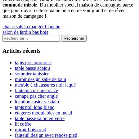
commode miroir
. Du mobilier spécial maison de campagne, parce
que pour ouvrir cette semaine on a eu de voir grand et de rêver
maison de campagne !
Navigation
Previous
chaise salle a manger blanche
article:
Next
salon de jardin bas bois
de
article:
Colonne
Rechercher :
l’article
latérale
Articles récents
principale
tapis gris turquoise
table basse acajou
sommier tapissier
miroir design salle de bain
meuble à chaussures noir laqué
fauteuil cuir une place
canape pas cher angle
location casier vestiaire
tapis poil long blanc
etageres modulables en metal
table basse salon en verre
lit coffre
miroir bois rond
fauteuil design avec repose pied