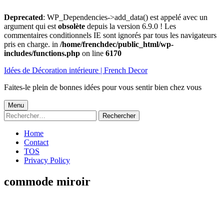
Deprecated
: WP_Dependencies->add_data() est appelé avec un
argument qui est
obsolète
depuis la version 6.9.0 ! Les
commentaires conditionnels IE sont ignorés par tous les navigateurs
pris en charge. in
/home/frenchdec/public_html/wp-
includes/functions.php
on line
6170
Aller
Idées de Décoration intérieure | French Decor
au
contenu
Faites-le plein de bonnes idées pour vous sentir bien chez vous
Menu
Menu
Rechercher :
principal
Home
Contact
TOS
Privacy Policy
commode miroir