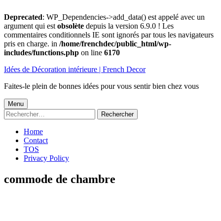
Deprecated
: WP_Dependencies->add_data() est appelé avec un
argument qui est
obsolète
depuis la version 6.9.0 ! Les
commentaires conditionnels IE sont ignorés par tous les navigateurs
pris en charge. in
/home/frenchdec/public_html/wp-
includes/functions.php
on line
6170
Aller
Idées de Décoration intérieure | French Decor
au
contenu
Faites-le plein de bonnes idées pour vous sentir bien chez vous
Menu
Menu
Rechercher :
principal
Home
Contact
TOS
Privacy Policy
commode de chambre