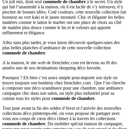
Un joli mix, dont seul
commode de chambre
à le secret. Un style
qui fait l’unanimité à la maison, où il est facile de s’y retrouver, d’y
piocher de bonnes idées. Coté couleurs, cette nouvelle collection fait
honneur au vert kaki et le jaune moutard. Chic et élégante les belles
matières comme le laiton le marbre ont une place de choix au côté
de matière plus douce comme le lin et le velours qui apporte
raffinement et élégance.
Allez sans plus tarder, je vous laisse découvrir quelques-unes des
plus belles planches d’ambiance de cette nouvelle collection
commode de chambre
.
A la maison, le site web de frenchdec.com est devenu au fil des
années une de nos destinations shopping déco favorite.
Pourquoi ? Eh bien c’est assez simple peut-importe son style on
trouve toujours son bonheur chez frenchdec.com . Que l’on cherche
à composer une déco scandinave pour une chambre, une ambiance
campagne chic dans son salon, un style plus industriel pour sa
cuisine tous les styles pour
commode de chambre
.
Tout juste avant la fin des soldes d’hiver et l’arrivée des nouvelles
collections déco printemps-été, on vous propose de partager avec
vous nos coups de cœur déco chiner à la travers les collections
commode de chambre
. Du mobilier spécial maison de campagne,
parce que pour ouvrir cette semaine on a eu de voir grand et de rêver