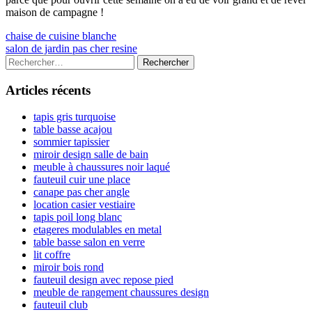
maison de campagne !
Navigation
Previous
chaise de cuisine blanche
article:
Next
salon de jardin pas cher resine
de
article:
Colonne
Rechercher :
l’article
latérale
Articles récents
principale
tapis gris turquoise
table basse acajou
sommier tapissier
miroir design salle de bain
meuble à chaussures noir laqué
fauteuil cuir une place
canape pas cher angle
location casier vestiaire
tapis poil long blanc
etageres modulables en metal
table basse salon en verre
lit coffre
miroir bois rond
fauteuil design avec repose pied
meuble de rangement chaussures design
fauteuil club