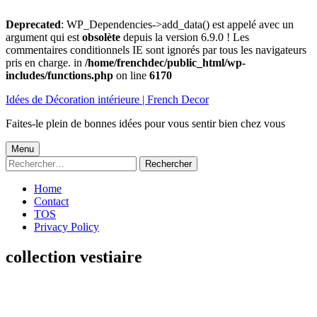
Deprecated
: WP_Dependencies->add_data() est appelé avec un
argument qui est
obsolète
depuis la version 6.9.0 ! Les
commentaires conditionnels IE sont ignorés par tous les navigateurs
pris en charge. in
/home/frenchdec/public_html/wp-
includes/functions.php
on line
6170
Aller
Idées de Décoration intérieure | French Decor
au
contenu
Faites-le plein de bonnes idées pour vous sentir bien chez vous
Menu
Menu
Rechercher :
principal
Home
Contact
TOS
Privacy Policy
collection vestiaire