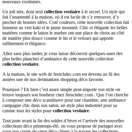
nouveaux exotismes.
Un joli mix, dont seul
collection vestiaire
à le secret. Un style qui
fait l’unanimité à la maison, où il est facile de s’y retrouver, d’y
piocher de bonnes idées. Coté couleurs, cette nouvelle collection fait
honneur au vert kaki et le jaune moutard. Chic et élégante les belles
matières comme le laiton le marbre ont une place de choix au côté
de matière plus douce comme le lin et le velours qui apporte
raffinement et élégance.
Allez sans plus tarder, je vous laisse découvrir quelques-unes des
plus belles planches d’ambiance de cette nouvelle collection
collection vestiaire
.
A la maison, le site web de frenchdec.com est devenu au fil des
années une de nos destinations shopping déco favorite.
Pourquoi ? Eh bien c’est assez simple peut-importe son style on
trouve toujours son bonheur chez frenchdec.com . Que l’on cherche
à composer une déco scandinave pour une chambre, une ambiance
campagne chic dans son salon, un style plus industriel pour sa
cuisine tous les styles pour
collection vestiaire
.
Tout juste avant la fin des soldes d’hiver et l’arrivée des nouvelles
collections déco printemps-été, on vous propose de partager avec
vous nos coups de cœur déco chiner à la travers les collections