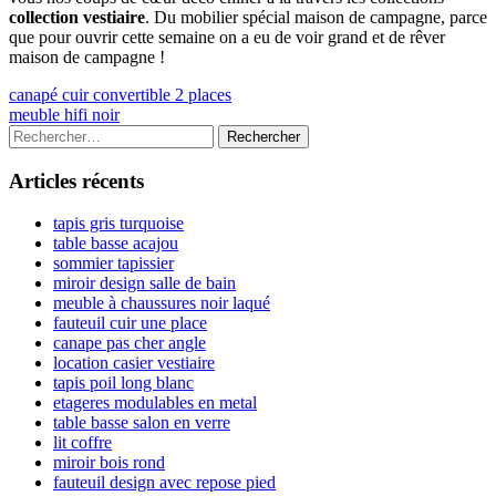
collection vestiaire
. Du mobilier spécial maison de campagne, parce
que pour ouvrir cette semaine on a eu de voir grand et de rêver
maison de campagne !
Navigation
Previous
canapé cuir convertible 2 places
article:
Next
meuble hifi noir
de
article:
Colonne
Rechercher :
l’article
latérale
Articles récents
principale
tapis gris turquoise
table basse acajou
sommier tapissier
miroir design salle de bain
meuble à chaussures noir laqué
fauteuil cuir une place
canape pas cher angle
location casier vestiaire
tapis poil long blanc
etageres modulables en metal
table basse salon en verre
lit coffre
miroir bois rond
fauteuil design avec repose pied