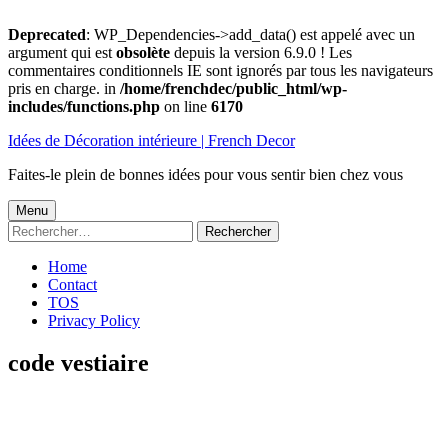
Deprecated
: WP_Dependencies->add_data() est appelé avec un
argument qui est
obsolète
depuis la version 6.9.0 ! Les
commentaires conditionnels IE sont ignorés par tous les navigateurs
pris en charge. in
/home/frenchdec/public_html/wp-
includes/functions.php
on line
6170
Aller
Idées de Décoration intérieure | French Decor
au
contenu
Faites-le plein de bonnes idées pour vous sentir bien chez vous
Menu
Menu
Rechercher :
principal
Home
Contact
TOS
Privacy Policy
code vestiaire