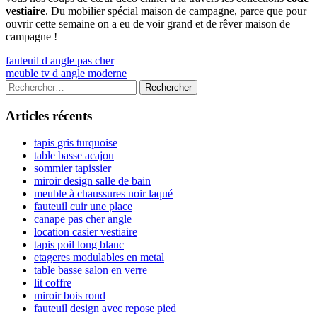
vestiaire
. Du mobilier spécial maison de campagne, parce que pour
ouvrir cette semaine on a eu de voir grand et de rêver maison de
campagne !
Navigation
Previous
fauteuil d angle pas cher
article:
Next
meuble tv d angle moderne
de
article:
Colonne
Rechercher :
l’article
latérale
Articles récents
principale
tapis gris turquoise
table basse acajou
sommier tapissier
miroir design salle de bain
meuble à chaussures noir laqué
fauteuil cuir une place
canape pas cher angle
location casier vestiaire
tapis poil long blanc
etageres modulables en metal
table basse salon en verre
lit coffre
miroir bois rond
fauteuil design avec repose pied