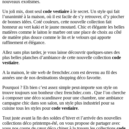
nouveaux exotismes.
Un joli mix, dont seul
code vestiaire
à le secret. Un style qui fait
l’unanimité à la maison, où il est facile de s’y retrouver, d’y piocher
de bonnes idées. Coté couleurs, cette nouvelle collection fait
honneur au vert kaki et le jaune moutard. Chic et élégante les belles
matières comme le laiton le marbre ont une place de choix au côté
de matière plus douce comme le lin et le velours qui apporte
raffinement et élégance.
Allez sans plus tarder, je vous laisse découvrir quelques-unes des
plus belles planches d’ambiance de cette nouvelle collection
code
vestiaire
.
A la maison, le site web de frenchdec.com est devenu au fil des
années une de nos destinations shopping déco favorite.
Pourquoi ? Eh bien c’est assez simple peut-importe son style on
trouve toujours son bonheur chez frenchdec.com . Que l’on cherche
à composer une déco scandinave pour une chambre, une ambiance
campagne chic dans son salon, un style plus industriel pour sa
cuisine tous les styles pour
code vestiaire
.
Tout juste avant la fin des soldes d’hiver et l’arrivée des nouvelles
collections déco printemps-été, on vous propose de partager avec
vous nos coups de cœur déco chiner à la travers les collections
code