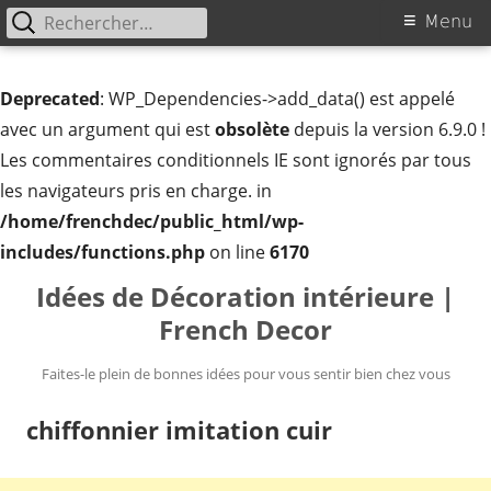
Rechercher :
Menu
Menu
principal
Deprecated
: WP_Dependencies->add_data() est appelé
avec un argument qui est
obsolète
depuis la version 6.9.0 !
Les commentaires conditionnels IE sont ignorés par tous
les navigateurs pris en charge. in
/home/frenchdec/public_html/wp-
includes/functions.php
on line
6170
Aller
Idées de Décoration intérieure |
au
French Decor
contenu
Faites-le plein de bonnes idées pour vous sentir bien chez vous
chiffonnier imitation cuir