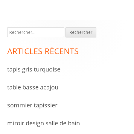
l’article
R
Colonne
e
latérale
c
ARTICLES RÉCENTS
h
principale
e
tapis gris turquoise
r
c
h
table basse acajou
e
r
sommier tapissier
:
miroir design salle de bain