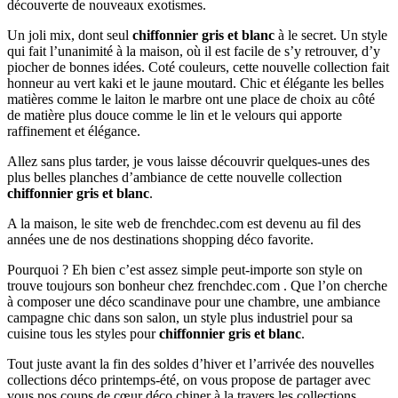
découverte de nouveaux exotismes.
Un joli mix, dont seul
chiffonnier gris et blanc
à le secret. Un style
qui fait l’unanimité à la maison, où il est facile de s’y retrouver, d’y
piocher de bonnes idées. Coté couleurs, cette nouvelle collection fait
honneur au vert kaki et le jaune moutard. Chic et élégante les belles
matières comme le laiton le marbre ont une place de choix au côté
de matière plus douce comme le lin et le velours qui apporte
raffinement et élégance.
Allez sans plus tarder, je vous laisse découvrir quelques-unes des
plus belles planches d’ambiance de cette nouvelle collection
chiffonnier gris et blanc
.
A la maison, le site web de frenchdec.com est devenu au fil des
années une de nos destinations shopping déco favorite.
Pourquoi ? Eh bien c’est assez simple peut-importe son style on
trouve toujours son bonheur chez frenchdec.com . Que l’on cherche
à composer une déco scandinave pour une chambre, une ambiance
campagne chic dans son salon, un style plus industriel pour sa
cuisine tous les styles pour
chiffonnier gris et blanc
.
Tout juste avant la fin des soldes d’hiver et l’arrivée des nouvelles
collections déco printemps-été, on vous propose de partager avec
vous nos coups de cœur déco chiner à la travers les collections