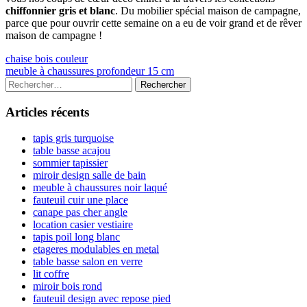
chiffonnier gris et blanc
. Du mobilier spécial maison de campagne,
parce que pour ouvrir cette semaine on a eu de voir grand et de rêver
maison de campagne !
Navigation
Previous
chaise bois couleur
article:
Next
meuble à chaussures profondeur 15 cm
de
article:
Colonne
Rechercher :
l’article
latérale
Articles récents
principale
tapis gris turquoise
table basse acajou
sommier tapissier
miroir design salle de bain
meuble à chaussures noir laqué
fauteuil cuir une place
canape pas cher angle
location casier vestiaire
tapis poil long blanc
etageres modulables en metal
table basse salon en verre
lit coffre
miroir bois rond
fauteuil design avec repose pied