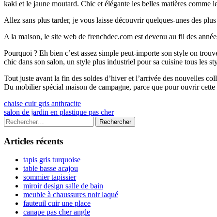
kaki et le jaune moutard. Chic et élégante les belles matières comme l
Allez sans plus tarder, je vous laisse découvrir quelques-unes des plu
A la maison, le site web de frenchdec.com est devenu au fil des année
Pourquoi ? Eh bien c’est assez simple peut-importe son style on tr
chic dans son salon, un style plus industriel pour sa cuisine tous les s
Tout juste avant la fin des soldes d’hiver et l’arrivée des nouvelles c
Du mobilier spécial maison de campagne, parce que pour ouvrir cette
Navigation
Previous
chaise cuir gris anthracite
article:
Next
salon de jardin en plastique pas cher
de
article:
Colonne
Rechercher :
l’article
latérale
Articles récents
principale
tapis gris turquoise
table basse acajou
sommier tapissier
miroir design salle de bain
meuble à chaussures noir laqué
fauteuil cuir une place
canape pas cher angle