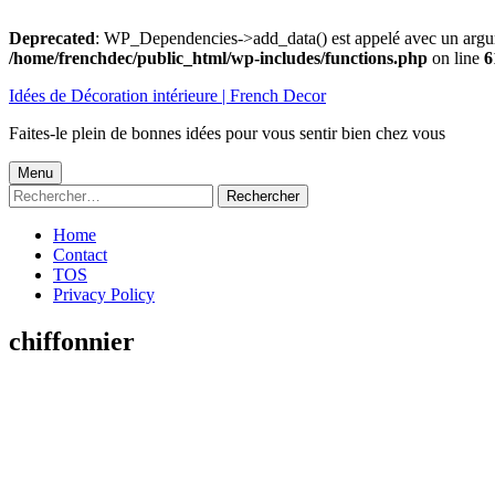
Deprecated
: WP_Dependencies->add_data() est appelé avec un argu
/home/frenchdec/public_html/wp-includes/functions.php
on line
6
Aller
Idées de Décoration intérieure | French Decor
au
contenu
Faites-le plein de bonnes idées pour vous sentir bien chez vous
Menu
Menu
Rechercher :
principal
Home
Contact
TOS
Privacy Policy
chiffonnier