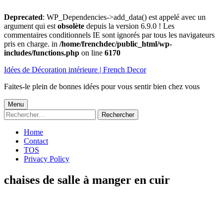
Deprecated
: WP_Dependencies->add_data() est appelé avec un
argument qui est
obsolète
depuis la version 6.9.0 ! Les
commentaires conditionnels IE sont ignorés par tous les navigateurs
pris en charge. in
/home/frenchdec/public_html/wp-
includes/functions.php
on line
6170
Aller
Idées de Décoration intérieure | French Decor
au
contenu
Faites-le plein de bonnes idées pour vous sentir bien chez vous
Menu
Menu
Rechercher :
principal
Home
Contact
TOS
Privacy Policy
chaises de salle à manger en cuir