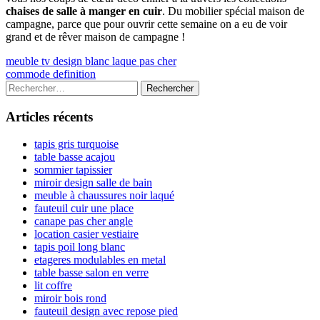
chaises de salle à manger en cuir
. Du mobilier spécial maison de
campagne, parce que pour ouvrir cette semaine on a eu de voir
grand et de rêver maison de campagne !
Navigation
Previous
meuble tv design blanc laque pas cher
article:
Next
commode definition
de
article:
Colonne
Rechercher :
l’article
latérale
Articles récents
principale
tapis gris turquoise
table basse acajou
sommier tapissier
miroir design salle de bain
meuble à chaussures noir laqué
fauteuil cuir une place
canape pas cher angle
location casier vestiaire
tapis poil long blanc
etageres modulables en metal
table basse salon en verre
lit coffre
miroir bois rond
fauteuil design avec repose pied