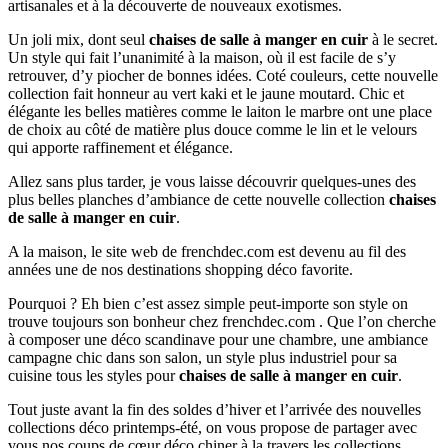
artisanales et à la découverte de nouveaux exotismes.
Un joli mix, dont seul
chaises de salle à manger en cuir
à le secret.
Un style qui fait l’unanimité à la maison, où il est facile de s’y
retrouver, d’y piocher de bonnes idées. Coté couleurs, cette nouvelle
collection fait honneur au vert kaki et le jaune moutard. Chic et
élégante les belles matières comme le laiton le marbre ont une place
de choix au côté de matière plus douce comme le lin et le velours
qui apporte raffinement et élégance.
Allez sans plus tarder, je vous laisse découvrir quelques-unes des
plus belles planches d’ambiance de cette nouvelle collection
chaises
de salle à manger en cuir
.
A la maison, le site web de frenchdec.com est devenu au fil des
années une de nos destinations shopping déco favorite.
Pourquoi ? Eh bien c’est assez simple peut-importe son style on
trouve toujours son bonheur chez frenchdec.com . Que l’on cherche
à composer une déco scandinave pour une chambre, une ambiance
campagne chic dans son salon, un style plus industriel pour sa
cuisine tous les styles pour
chaises de salle à manger en cuir
.
Tout juste avant la fin des soldes d’hiver et l’arrivée des nouvelles
collections déco printemps-été, on vous propose de partager avec
vous nos coups de cœur déco chiner à la travers les collections