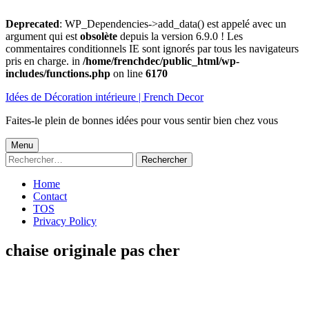
Deprecated
: WP_Dependencies->add_data() est appelé avec un
argument qui est
obsolète
depuis la version 6.9.0 ! Les
commentaires conditionnels IE sont ignorés par tous les navigateurs
pris en charge. in
/home/frenchdec/public_html/wp-
includes/functions.php
on line
6170
Aller
Idées de Décoration intérieure | French Decor
au
contenu
Faites-le plein de bonnes idées pour vous sentir bien chez vous
Menu
Menu
Rechercher :
principal
Home
Contact
TOS
Privacy Policy
chaise originale pas cher