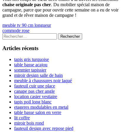
chaise originale pas cher
. Du mobilier spécial maison de
campagne, parce que pour ouvrir cette semaine on a eu de voir
grand et de rêver maison de campagne !
Navigation
Previous
meuble tv 90 cm longueur
article:
Next
commode rose
de
article:
Colonne
Rechercher :
l’article
latérale
Articles récents
principale
tapis gris turquoise
table basse acajou
sommier tapissier
miroir design salle de bain
meuble à chaussures noir laqué
fauteuil cuir une place
canape pas cher angle
location casier vestiaire
tapis poil long blanc
etageres modulables en metal
table basse salon en verre
lit coffre
miroir bois rond
fauteuil design avec repose pied