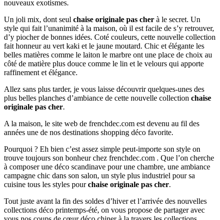
nouveaux exotismes.
Un joli mix, dont seul
chaise originale pas cher
à le secret. Un
style qui fait l’unanimité à la maison, où il est facile de s’y retrouver,
d’y piocher de bonnes idées. Coté couleurs, cette nouvelle collection
fait honneur au vert kaki et le jaune moutard. Chic et élégante les
belles matières comme le laiton le marbre ont une place de choix au
côté de matière plus douce comme le lin et le velours qui apporte
raffinement et élégance.
Allez sans plus tarder, je vous laisse découvrir quelques-unes des
plus belles planches d’ambiance de cette nouvelle collection
chaise
originale pas cher
.
A la maison, le site web de frenchdec.com est devenu au fil des
années une de nos destinations shopping déco favorite.
Pourquoi ? Eh bien c’est assez simple peut-importe son style on
trouve toujours son bonheur chez frenchdec.com . Que l’on cherche
à composer une déco scandinave pour une chambre, une ambiance
campagne chic dans son salon, un style plus industriel pour sa
cuisine tous les styles pour
chaise originale pas cher
.
Tout juste avant la fin des soldes d’hiver et l’arrivée des nouvelles
collections déco printemps-été, on vous propose de partager avec
vous nos coups de cœur déco chiner à la travers les collections