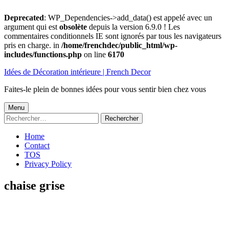
Deprecated
: WP_Dependencies->add_data() est appelé avec un
argument qui est
obsolète
depuis la version 6.9.0 ! Les
commentaires conditionnels IE sont ignorés par tous les navigateurs
pris en charge. in
/home/frenchdec/public_html/wp-
includes/functions.php
on line
6170
Aller
Idées de Décoration intérieure | French Decor
au
contenu
Faites-le plein de bonnes idées pour vous sentir bien chez vous
Menu
Menu
Rechercher :
principal
Home
Contact
TOS
Privacy Policy
chaise grise