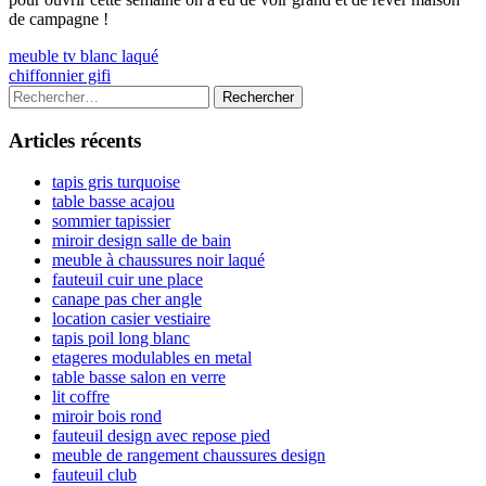
de campagne !
Navigation
Previous
meuble tv blanc laqué
article:
Next
chiffonnier gifi
de
article:
Colonne
Rechercher :
l’article
latérale
Articles récents
principale
tapis gris turquoise
table basse acajou
sommier tapissier
miroir design salle de bain
meuble à chaussures noir laqué
fauteuil cuir une place
canape pas cher angle
location casier vestiaire
tapis poil long blanc
etageres modulables en metal
table basse salon en verre
lit coffre
miroir bois rond
fauteuil design avec repose pied
meuble de rangement chaussures design
fauteuil club