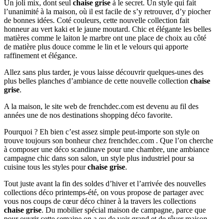
Un joli mix, dont seul
chaise grise
à le secret. Un style qui fait
l’unanimité à la maison, où il est facile de s’y retrouver, d’y piocher
de bonnes idées. Coté couleurs, cette nouvelle collection fait
honneur au vert kaki et le jaune moutard. Chic et élégante les belles
matières comme le laiton le marbre ont une place de choix au côté
de matière plus douce comme le lin et le velours qui apporte
raffinement et élégance.
Allez sans plus tarder, je vous laisse découvrir quelques-unes des
plus belles planches d’ambiance de cette nouvelle collection
chaise
grise
.
A la maison, le site web de frenchdec.com est devenu au fil des
années une de nos destinations shopping déco favorite.
Pourquoi ? Eh bien c’est assez simple peut-importe son style on
trouve toujours son bonheur chez frenchdec.com . Que l’on cherche
à composer une déco scandinave pour une chambre, une ambiance
campagne chic dans son salon, un style plus industriel pour sa
cuisine tous les styles pour
chaise grise
.
Tout juste avant la fin des soldes d’hiver et l’arrivée des nouvelles
collections déco printemps-été, on vous propose de partager avec
vous nos coups de cœur déco chiner à la travers les collections
chaise grise
. Du mobilier spécial maison de campagne, parce que
pour ouvrir cette semaine on a eu de voir grand et de rêver maison