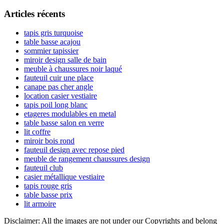
l’article
latérale
Articles récents
principale
tapis gris turquoise
table basse acajou
sommier tapissier
miroir design salle de bain
meuble à chaussures noir laqué
fauteuil cuir une place
canape pas cher angle
location casier vestiaire
tapis poil long blanc
etageres modulables en metal
table basse salon en verre
lit coffre
miroir bois rond
fauteuil design avec repose pied
meuble de rangement chaussures design
fauteuil club
casier métallique vestiaire
tapis rouge gris
table basse prix
lit armoire
Disclaimer: All the images are not under our Copyrights and belong