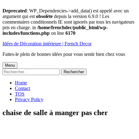
Deprecated
: WP_Dependencies->add_data() est appelé avec un
argument qui est
obsolète
depuis la version 6.9.0 ! Les
commentaires conditionnels IE sont ignorés par tous les navigateurs
pris en charge. in
/home/frenchdec/public_html/wp-
includes/functions.php
on line
6170
Aller
Idées de Décoration intérieure | French Decor
au
contenu
Faites-le plein de bonnes idées pour vous sentir bien chez vous
Menu
Menu
Rechercher :
principal
Home
Contact
TOS
Privacy Policy
chaise de salle à manger pas cher