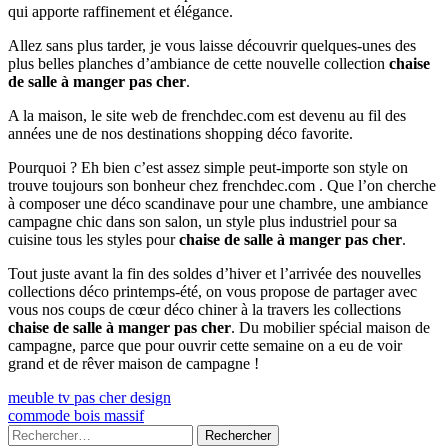
qui apporte raffinement et élégance.
Allez sans plus tarder, je vous laisse découvrir quelques-unes des
plus belles planches d’ambiance de cette nouvelle collection
chaise
de salle à manger pas cher
.
A la maison, le site web de frenchdec.com est devenu au fil des
années une de nos destinations shopping déco favorite.
Pourquoi ? Eh bien c’est assez simple peut-importe son style on
trouve toujours son bonheur chez frenchdec.com . Que l’on cherche
à composer une déco scandinave pour une chambre, une ambiance
campagne chic dans son salon, un style plus industriel pour sa
cuisine tous les styles pour
chaise de salle à manger pas cher
.
Tout juste avant la fin des soldes d’hiver et l’arrivée des nouvelles
collections déco printemps-été, on vous propose de partager avec
vous nos coups de cœur déco chiner à la travers les collections
chaise de salle à manger pas cher
. Du mobilier spécial maison de
campagne, parce que pour ouvrir cette semaine on a eu de voir
grand et de rêver maison de campagne !
Navigation
Previous
meuble tv pas cher design
article:
Next
commode bois massif
de
article:
Colonne
Rechercher :