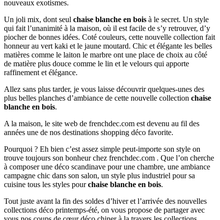
nouveaux exotismes.
Un joli mix, dont seul
chaise blanche en bois
à le secret. Un style
qui fait l’unanimité à la maison, où il est facile de s’y retrouver, d’y
piocher de bonnes idées. Coté couleurs, cette nouvelle collection fait
honneur au vert kaki et le jaune moutard. Chic et élégante les belles
matières comme le laiton le marbre ont une place de choix au côté
de matière plus douce comme le lin et le velours qui apporte
raffinement et élégance.
Allez sans plus tarder, je vous laisse découvrir quelques-unes des
plus belles planches d’ambiance de cette nouvelle collection
chaise
blanche en bois
.
A la maison, le site web de frenchdec.com est devenu au fil des
années une de nos destinations shopping déco favorite.
Pourquoi ? Eh bien c’est assez simple peut-importe son style on
trouve toujours son bonheur chez frenchdec.com . Que l’on cherche
à composer une déco scandinave pour une chambre, une ambiance
campagne chic dans son salon, un style plus industriel pour sa
cuisine tous les styles pour
chaise blanche en bois
.
Tout juste avant la fin des soldes d’hiver et l’arrivée des nouvelles
collections déco printemps-été, on vous propose de partager avec
vous nos coups de cœur déco chiner à la travers les collections