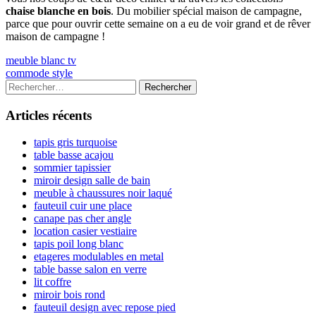
chaise blanche en bois
. Du mobilier spécial maison de campagne,
parce que pour ouvrir cette semaine on a eu de voir grand et de rêver
maison de campagne !
Navigation
Previous
meuble blanc tv
article:
Next
commode style
de
article:
Colonne
Rechercher :
l’article
latérale
Articles récents
principale
tapis gris turquoise
table basse acajou
sommier tapissier
miroir design salle de bain
meuble à chaussures noir laqué
fauteuil cuir une place
canape pas cher angle
location casier vestiaire
tapis poil long blanc
etageres modulables en metal
table basse salon en verre
lit coffre
miroir bois rond
fauteuil design avec repose pied