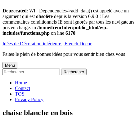
Deprecated
: WP_Dependencies->add_data() est appelé avec un
argument qui est
obsolète
depuis la version 6.9.0 ! Les
commentaires conditionnels IE sont ignorés par tous les navigateurs
pris en charge. in
/home/frenchdec/public_html/wp-
includes/functions.php
on line
6170
Aller
Idées de Décoration intérieure | French Decor
au
contenu
Faites-le plein de bonnes idées pour vous sentir bien chez vous
Menu
Menu
Rechercher :
principal
Home
Contact
TOS
Privacy Policy
chaise blanche en bois