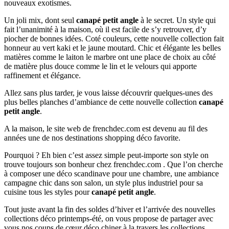
nouveaux exotismes.
Un joli mix, dont seul
canapé petit angle
à le secret. Un style qui
fait l’unanimité à la maison, où il est facile de s’y retrouver, d’y
piocher de bonnes idées. Coté couleurs, cette nouvelle collection fait
honneur au vert kaki et le jaune moutard. Chic et élégante les belles
matières comme le laiton le marbre ont une place de choix au côté
de matière plus douce comme le lin et le velours qui apporte
raffinement et élégance.
Allez sans plus tarder, je vous laisse découvrir quelques-unes des
plus belles planches d’ambiance de cette nouvelle collection
canapé
petit angle
.
A la maison, le site web de frenchdec.com est devenu au fil des
années une de nos destinations shopping déco favorite.
Pourquoi ? Eh bien c’est assez simple peut-importe son style on
trouve toujours son bonheur chez frenchdec.com . Que l’on cherche
à composer une déco scandinave pour une chambre, une ambiance
campagne chic dans son salon, un style plus industriel pour sa
cuisine tous les styles pour
canapé petit angle
.
Tout juste avant la fin des soldes d’hiver et l’arrivée des nouvelles
collections déco printemps-été, on vous propose de partager avec
vous nos coups de cœur déco chiner à la travers les collections