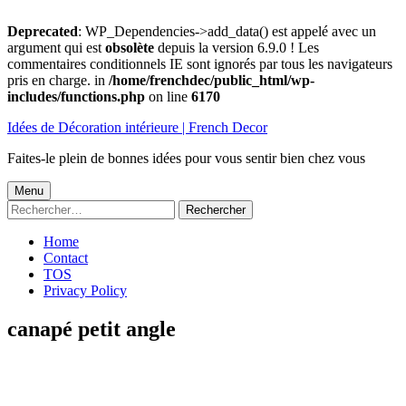
Deprecated
: WP_Dependencies->add_data() est appelé avec un
argument qui est
obsolète
depuis la version 6.9.0 ! Les
commentaires conditionnels IE sont ignorés par tous les navigateurs
pris en charge. in
/home/frenchdec/public_html/wp-
includes/functions.php
on line
6170
Aller
Idées de Décoration intérieure | French Decor
au
contenu
Faites-le plein de bonnes idées pour vous sentir bien chez vous
Menu
Menu
Rechercher :
principal
Home
Contact
TOS
Privacy Policy
canapé petit angle