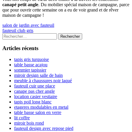
canapé petit angle
. Du mobilier spécial maison de campagne, parce
que pour ouvrir cette semaine on a eu de voir grand et de rêver
maison de campagne !
Navigation
Previous
salon de jardin avec fauteuil
article:
Next
fauteuil club gris
de
article:
Colonne
Rechercher :
l’article
latérale
Articles récents
principale
tapis gris turquoise
table basse acajou
sommier tapissier
miroir design salle de bain
meuble à chaussures noir laqué
fauteuil cuir une place
canape pas cher angle
location casier vestiaire
tapis poil long blanc
etageres modulables en metal
table basse salon en verre
lit coffre
miroir bois rond
fauteuil design avec repose pied