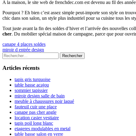
A la maison, le site web de frenchdec.com est devenu au fil des année
Pourquoi ? Eh bien c’est assez simple peut-importe son style on tr
chic dans son salon, un style plus industriel pour sa cuisine tous les s
Tout juste avant la fin des soldes d’hiver et l’arrivée des nouvelles c
cher
. Du mobilier spécial maison de campagne, parce que pour ouvrir
Navigation
Previous
canape 4 places soldes
article:
Next
miroir d entrée design
de
article:
Colonne
Rechercher :
l’article
latérale
Articles récents
principale
tapis gris turquoise
table basse acajou
sommier tapissier
miroir design salle de bain
meuble à chaussures noir laqué
fauteuil cuir une place
canape pas cher angle
location casier vestiaire
tapis poil long blanc
etageres modulables en metal
table basse salon en verre