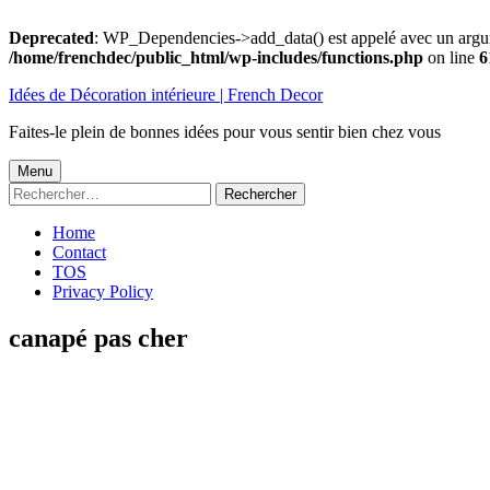
Deprecated
: WP_Dependencies->add_data() est appelé avec un argu
/home/frenchdec/public_html/wp-includes/functions.php
on line
6
Aller
Idées de Décoration intérieure | French Decor
au
contenu
Faites-le plein de bonnes idées pour vous sentir bien chez vous
Menu
Menu
Rechercher :
principal
Home
Contact
TOS
Privacy Policy
canapé pas cher