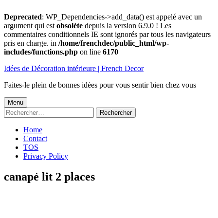
Deprecated
: WP_Dependencies->add_data() est appelé avec un
argument qui est
obsolète
depuis la version 6.9.0 ! Les
commentaires conditionnels IE sont ignorés par tous les navigateurs
pris en charge. in
/home/frenchdec/public_html/wp-
includes/functions.php
on line
6170
Aller
Idées de Décoration intérieure | French Decor
au
contenu
Faites-le plein de bonnes idées pour vous sentir bien chez vous
Menu
Menu
Rechercher :
principal
Home
Contact
TOS
Privacy Policy
canapé lit 2 places