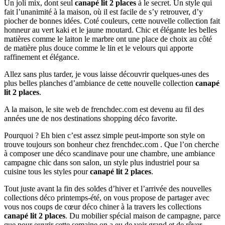
Un joli mix, dont seul
canapé lit 2 places
à le secret. Un style qui
fait l’unanimité à la maison, où il est facile de s’y retrouver, d’y
piocher de bonnes idées. Coté couleurs, cette nouvelle collection fait
honneur au vert kaki et le jaune moutard. Chic et élégante les belles
matières comme le laiton le marbre ont une place de choix au côté
de matière plus douce comme le lin et le velours qui apporte
raffinement et élégance.
Allez sans plus tarder, je vous laisse découvrir quelques-unes des
plus belles planches d’ambiance de cette nouvelle collection
canapé
lit 2 places
.
A la maison, le site web de frenchdec.com est devenu au fil des
années une de nos destinations shopping déco favorite.
Pourquoi ? Eh bien c’est assez simple peut-importe son style on
trouve toujours son bonheur chez frenchdec.com . Que l’on cherche
à composer une déco scandinave pour une chambre, une ambiance
campagne chic dans son salon, un style plus industriel pour sa
cuisine tous les styles pour
canapé lit 2 places
.
Tout juste avant la fin des soldes d’hiver et l’arrivée des nouvelles
collections déco printemps-été, on vous propose de partager avec
vous nos coups de cœur déco chiner à la travers les collections
canapé lit 2 places
. Du mobilier spécial maison de campagne, parce
que pour ouvrir cette semaine on a eu de voir grand et de rêver