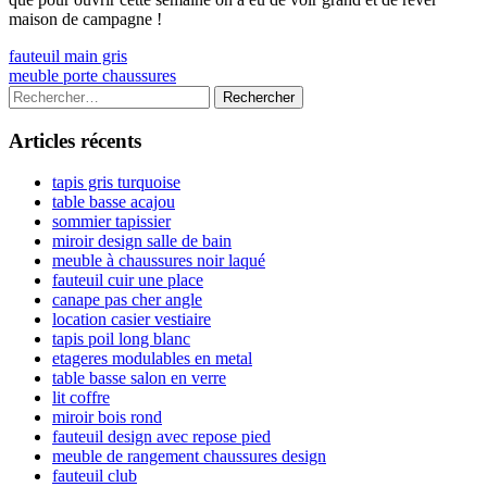
maison de campagne !
Navigation
Previous
fauteuil main gris
article:
Next
meuble porte chaussures
de
article:
Colonne
Rechercher :
l’article
latérale
Articles récents
principale
tapis gris turquoise
table basse acajou
sommier tapissier
miroir design salle de bain
meuble à chaussures noir laqué
fauteuil cuir une place
canape pas cher angle
location casier vestiaire
tapis poil long blanc
etageres modulables en metal
table basse salon en verre
lit coffre
miroir bois rond
fauteuil design avec repose pied
meuble de rangement chaussures design
fauteuil club