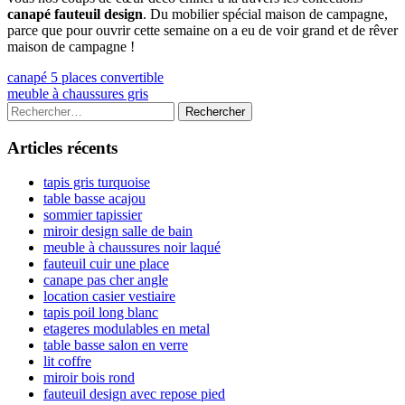
canapé fauteuil design
. Du mobilier spécial maison de campagne,
parce que pour ouvrir cette semaine on a eu de voir grand et de rêver
maison de campagne !
Navigation
Previous
canapé 5 places convertible
article:
Next
meuble à chaussures gris
de
article:
Colonne
Rechercher :
l’article
latérale
Articles récents
principale
tapis gris turquoise
table basse acajou
sommier tapissier
miroir design salle de bain
meuble à chaussures noir laqué
fauteuil cuir une place
canape pas cher angle
location casier vestiaire
tapis poil long blanc
etageres modulables en metal
table basse salon en verre
lit coffre
miroir bois rond
fauteuil design avec repose pied