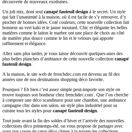
découverte de nouveaux exotismes.
Un joli mix, dont seul
canapé fauteuil design
à le secret. Un style
qui fait l’unanimité à la maison, où il est facile de s’y retrouver, d’y
piocher de bonnes idées. Coté couleurs, cette nouvelle collection fait
honneur au vert kaki et le jaune moutard. Chic et élégante les belles
matières comme le laiton le marbre ont une place de choix au côté
de matière plus douce comme le lin et le velours qui apporte
raffinement et élégance.
Allez sans plus tarder, je vous laisse découvrir quelques-unes des
plus belles planches d’ambiance de cette nouvelle collection
canapé
fauteuil design
.
A la maison, le site web de frenchdec.com est devenu au fil des
années une de nos destinations shopping déco favorite.
Pourquoi ? Eh bien c’est assez simple peut-importe son style on
trouve toujours son bonheur chez frenchdec.com . Que l’on cherche
à composer une déco scandinave pour une chambre, une ambiance
campagne chic dans son salon, un style plus industriel pour sa
cuisine tous les styles pour
canapé fauteuil design
.
Tout juste avant la fin des soldes d’hiver et l’arrivée des nouvelles
collections déco printemps-été, on vous propose de partager avec
vous nos coups de cœur déco chiner à la travers les collections