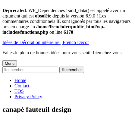
Deprecated
: WP_Dependencies->add_data() est appelé avec un
argument qui est
obsolète
depuis la version 6.9.0 ! Les
commentaires conditionnels IE sont ignorés par tous les navigateurs
pris en charge. in
/home/frenchdec/public_html/wp-
includes/functions.php
on line
6170
Aller
Idées de Décoration intérieure | French Decor
au
contenu
Faites-le plein de bonnes idées pour vous sentir bien chez vous
Menu
Menu
Rechercher :
principal
Home
Contact
TOS
Privacy Policy
canapé fauteuil design