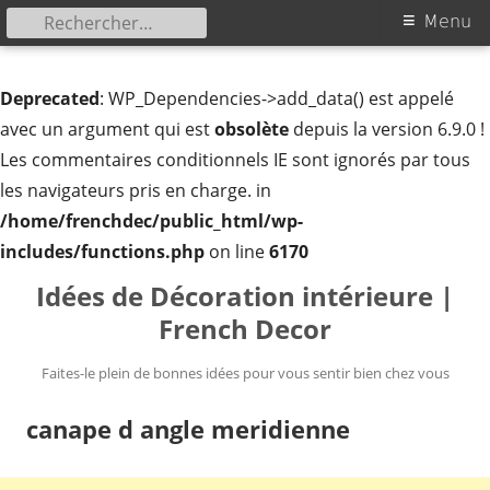
Rechercher :
Menu
Menu
principal
Deprecated
: WP_Dependencies->add_data() est appelé
avec un argument qui est
obsolète
depuis la version 6.9.0 !
Les commentaires conditionnels IE sont ignorés par tous
les navigateurs pris en charge. in
/home/frenchdec/public_html/wp-
includes/functions.php
on line
6170
Aller
Idées de Décoration intérieure |
au
French Decor
contenu
Faites-le plein de bonnes idées pour vous sentir bien chez vous
canape d angle meridienne