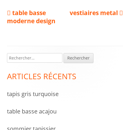
Navigation
Previous
Next
table basse
vestiaires metal
article:
article:
moderne design
de
l’article
R
Colonne
e
latérale
c
ARTICLES RÉCENTS
h
principale
e
tapis gris turquoise
r
c
h
table basse acajou
e
r
sommier tapissier