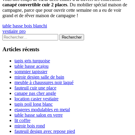
canapé convertible cuir 2 places
. Du mobilier spécial maison de
campagne, parce que pour ouvrir cette semaine on a eu de voir
grand et de rêver maison de campagne !
Navigation
Previous
table basse bois blanchi
article:
Next
vestiaire pro
de
article:
Colonne
Rechercher :
l’article
latérale
Articles récents
principale
tapis gris turquoise
table basse acajou
sommier tapissier
miroir design salle de bain
meuble à chaussures noir laqué
fauteuil cuir une place
canape pas cher angle
location casier vestiaire
tapis poil long blanc
etageres modulables en metal
table basse salon en verre
lit coffre
miroir bois rond
fauteuil design avec repose pied