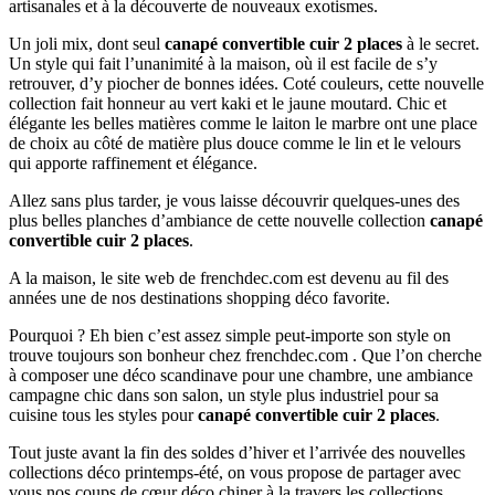
artisanales et à la découverte de nouveaux exotismes.
Un joli mix, dont seul
canapé convertible cuir 2 places
à le secret.
Un style qui fait l’unanimité à la maison, où il est facile de s’y
retrouver, d’y piocher de bonnes idées. Coté couleurs, cette nouvelle
collection fait honneur au vert kaki et le jaune moutard. Chic et
élégante les belles matières comme le laiton le marbre ont une place
de choix au côté de matière plus douce comme le lin et le velours
qui apporte raffinement et élégance.
Allez sans plus tarder, je vous laisse découvrir quelques-unes des
plus belles planches d’ambiance de cette nouvelle collection
canapé
convertible cuir 2 places
.
A la maison, le site web de frenchdec.com est devenu au fil des
années une de nos destinations shopping déco favorite.
Pourquoi ? Eh bien c’est assez simple peut-importe son style on
trouve toujours son bonheur chez frenchdec.com . Que l’on cherche
à composer une déco scandinave pour une chambre, une ambiance
campagne chic dans son salon, un style plus industriel pour sa
cuisine tous les styles pour
canapé convertible cuir 2 places
.
Tout juste avant la fin des soldes d’hiver et l’arrivée des nouvelles
collections déco printemps-été, on vous propose de partager avec
vous nos coups de cœur déco chiner à la travers les collections