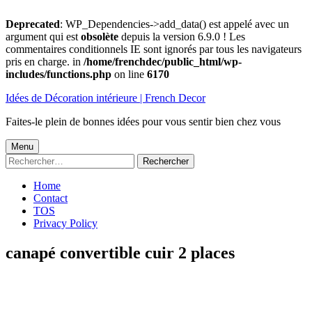
Deprecated
: WP_Dependencies->add_data() est appelé avec un
argument qui est
obsolète
depuis la version 6.9.0 ! Les
commentaires conditionnels IE sont ignorés par tous les navigateurs
pris en charge. in
/home/frenchdec/public_html/wp-
includes/functions.php
on line
6170
Aller
Idées de Décoration intérieure | French Decor
au
contenu
Faites-le plein de bonnes idées pour vous sentir bien chez vous
Menu
Menu
Rechercher :
principal
Home
Contact
TOS
Privacy Policy
canapé convertible cuir 2 places