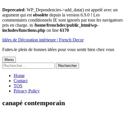
Deprecated
: WP_Dependencies->add_data() est appelé avec un
argument qui est
obsolète
depuis la version 6.9.0 ! Les
commentaires conditionnels IE sont ignorés par tous les navigateurs
pris en charge. in
/home/frenchdec/public_html/wp-
includes/functions.php
on line
6170
Aller
Idées de Décoration intérieure | French Decor
au
contenu
Faites-le plein de bonnes idées pour vous sentir bien chez vous
Menu
Menu
Rechercher :
principal
Home
Contact
TOS
Privacy Policy
canapé contemporain