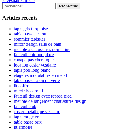
article:
Next
le vestiaire amiens
de
article:
Colonne
Rechercher :
l’article
latérale
Articles récents
principale
tapis gris turquoise
table basse acajou
sommier tapissier
miroir design salle de bain
meuble à chaussures noir laqué
fauteuil cuir une place
canape pas cher angle
location casier vestiaire
tapis poil long blanc
etageres modulables en metal
table basse salon en verre
lit coffre
miroir bois rond
fauteuil design avec repose pied
meuble de rangement chaussures design
fauteuil club
casier métallique vestiaire
tapis rouge gris
table basse prix
lit armoire