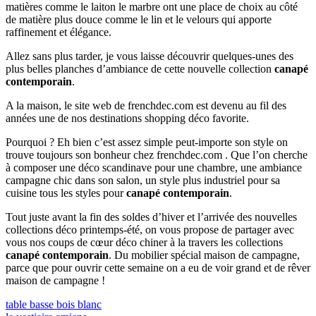
matières comme le laiton le marbre ont une place de choix au côté
de matière plus douce comme le lin et le velours qui apporte
raffinement et élégance.
Allez sans plus tarder, je vous laisse découvrir quelques-unes des
plus belles planches d’ambiance de cette nouvelle collection
canapé
contemporain
.
A la maison, le site web de frenchdec.com est devenu au fil des
années une de nos destinations shopping déco favorite.
Pourquoi ? Eh bien c’est assez simple peut-importe son style on
trouve toujours son bonheur chez frenchdec.com . Que l’on cherche
à composer une déco scandinave pour une chambre, une ambiance
campagne chic dans son salon, un style plus industriel pour sa
cuisine tous les styles pour
canapé contemporain
.
Tout juste avant la fin des soldes d’hiver et l’arrivée des nouvelles
collections déco printemps-été, on vous propose de partager avec
vous nos coups de cœur déco chiner à la travers les collections
canapé contemporain
. Du mobilier spécial maison de campagne,
parce que pour ouvrir cette semaine on a eu de voir grand et de rêver
maison de campagne !
Navigation
Previous
table basse bois blanc