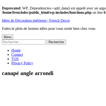
Deprecated
: WP_Dependencies->add_data() est appelé avec un argu
/home/frenchdec/public_html/wp-includes/functions.php
on line
6
Aller
Idées de Décoration intérieure | French Decor
au
contenu
Faites-le plein de bonnes idées pour vous sentir bien chez vous
Menu
Menu
Rechercher :
principal
Home
Contact
TOS
Privacy Policy
canapé angle arrondi