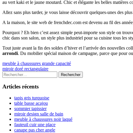
au vert kaki et le jaune moutard. Chic et élégante les belles matières
Allez sans plus tarder, je vous laisse découvrir quelques-unes des plu
A la maison, le site web de frenchdec.com est devenu au fil des année
Pourquoi ? Eh bien c’est assez simple peut-importe son style on tr
chic dans son salon, un style plus industriel pour sa cuisine tous les s
Tout juste avant la fin des soldes d’hiver et l’arrivée des nouvelles c
arrondi
. Du mobilier spécial maison de campagne, parce que pour ouv
Navigation
Previous
meuble à chaussures grande capacité
article:
Next
miroir doré rectangulaire
de
article:
Colonne
Rechercher :
l’article
latérale
Articles récents
principale
tapis gris turquoise
table basse acajou
sommier tapissier
miroir design salle de bain
meuble à chaussures noir laqué
fauteuil cuir une place
canape pas cher angle