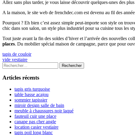
Allez sans plus tarder, je vous laisse découvrir quelques-unes des plu
A la maison, le site web de frenchdec.com est devenu au fil des année
Pourquoi ? Eh bien c’est assez simple peut-importe son style on tr
chic dans son salon, un style plus industriel pour sa cuisine tous les s
Tout juste avant la fin des soldes d’hiver et l’arrivée des nouvelles c
places
. Du mobilier spécial maison de campagne, parce que pour ouvr
Navigation
Previous
tapis de couloir
article:
Next
vide vestiaire
de
article:
Colonne
Rechercher :
l’article
latérale
Articles récents
principale
tapis gris turquoise
table basse acajou
sommier tapissier
miroir design salle de bain
meuble à chaussures noir laqué
fauteuil cuir une place
canape pas cher angle
location casier vestiaire
tapis poil long blanc