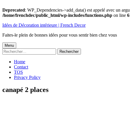
Deprecated
: WP_Dependencies->add_data() est appelé avec un argu
/home/frenchdec/public_html/wp-includes/functions.php
on line
6
Aller
Idées de Décoration intérieure | French Decor
au
contenu
Faites-le plein de bonnes idées pour vous sentir bien chez vous
Menu
Menu
Rechercher :
principal
Home
Contact
TOS
Privacy Policy
canapé 2 places