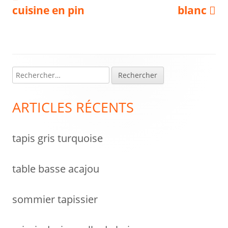
article:
article:
cuisine en pin
blanc
de
l’article
R
Colonne
e
latérale
c
ARTICLES RÉCENTS
h
principale
e
tapis gris turquoise
r
c
h
table basse acajou
e
r
sommier tapissier
: