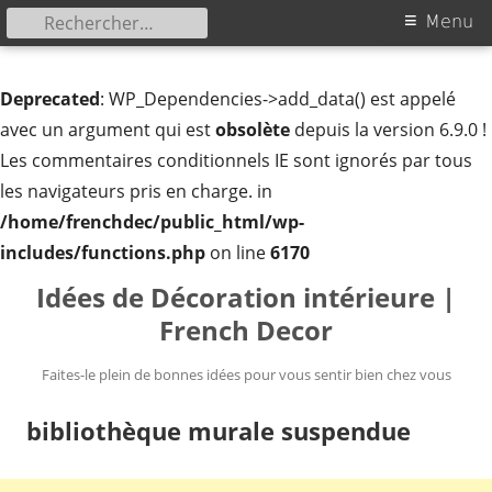
Rechercher :
Menu
Menu
principal
Deprecated
: WP_Dependencies->add_data() est appelé
avec un argument qui est
obsolète
depuis la version 6.9.0 !
Les commentaires conditionnels IE sont ignorés par tous
les navigateurs pris en charge. in
/home/frenchdec/public_html/wp-
includes/functions.php
on line
6170
Aller
Idées de Décoration intérieure |
au
French Decor
contenu
Faites-le plein de bonnes idées pour vous sentir bien chez vous
bibliothèque murale suspendue