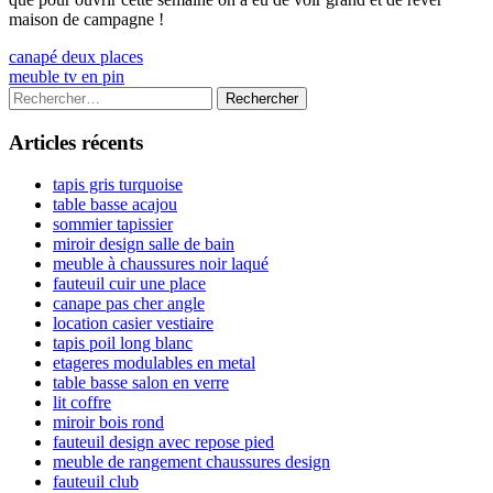
maison de campagne !
Navigation
Previous
canapé deux places
article:
Next
meuble tv en pin
de
article:
Colonne
Rechercher :
l’article
latérale
Articles récents
principale
tapis gris turquoise
table basse acajou
sommier tapissier
miroir design salle de bain
meuble à chaussures noir laqué
fauteuil cuir une place
canape pas cher angle
location casier vestiaire
tapis poil long blanc
etageres modulables en metal
table basse salon en verre
lit coffre
miroir bois rond
fauteuil design avec repose pied
meuble de rangement chaussures design
fauteuil club