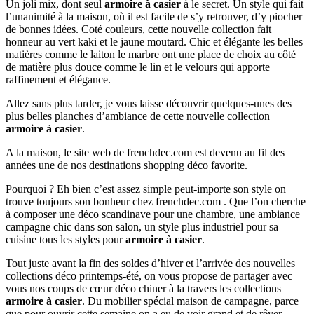
Un joli mix, dont seul
armoire à casier
à le secret. Un style qui fait
l’unanimité à la maison, où il est facile de s’y retrouver, d’y piocher
de bonnes idées. Coté couleurs, cette nouvelle collection fait
honneur au vert kaki et le jaune moutard. Chic et élégante les belles
matières comme le laiton le marbre ont une place de choix au côté
de matière plus douce comme le lin et le velours qui apporte
raffinement et élégance.
Allez sans plus tarder, je vous laisse découvrir quelques-unes des
plus belles planches d’ambiance de cette nouvelle collection
armoire à casier
.
A la maison, le site web de frenchdec.com est devenu au fil des
années une de nos destinations shopping déco favorite.
Pourquoi ? Eh bien c’est assez simple peut-importe son style on
trouve toujours son bonheur chez frenchdec.com . Que l’on cherche
à composer une déco scandinave pour une chambre, une ambiance
campagne chic dans son salon, un style plus industriel pour sa
cuisine tous les styles pour
armoire à casier
.
Tout juste avant la fin des soldes d’hiver et l’arrivée des nouvelles
collections déco printemps-été, on vous propose de partager avec
vous nos coups de cœur déco chiner à la travers les collections
armoire à casier
. Du mobilier spécial maison de campagne, parce
que pour ouvrir cette semaine on a eu de voir grand et de rêver