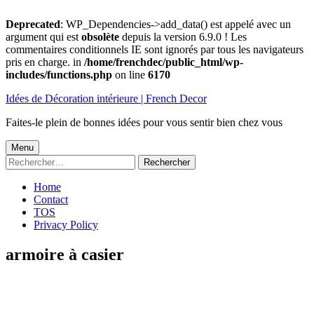
Deprecated
: WP_Dependencies->add_data() est appelé avec un
argument qui est
obsolète
depuis la version 6.9.0 ! Les
commentaires conditionnels IE sont ignorés par tous les navigateurs
pris en charge. in
/home/frenchdec/public_html/wp-
includes/functions.php
on line
6170
Aller
Idées de Décoration intérieure | French Decor
au
contenu
Faites-le plein de bonnes idées pour vous sentir bien chez vous
Menu
Menu
Rechercher :
principal
Home
Contact
TOS
Privacy Policy
armoire à casier