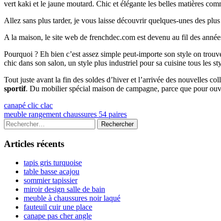
vert kaki et le jaune moutard. Chic et élégante les belles matières co
Allez sans plus tarder, je vous laisse découvrir quelques-unes des plu
A la maison, le site web de frenchdec.com est devenu au fil des année
Pourquoi ? Eh bien c’est assez simple peut-importe son style on tr
chic dans son salon, un style plus industriel pour sa cuisine tous les s
Tout juste avant la fin des soldes d’hiver et l’arrivée des nouvelles c
sportif
. Du mobilier spécial maison de campagne, parce que pour ouvr
Navigation
Previous
canapé clic clac
article:
Next
meuble rangement chaussures 54 paires
de
article:
Colonne
Rechercher :
l’article
latérale
Articles récents
principale
tapis gris turquoise
table basse acajou
sommier tapissier
miroir design salle de bain
meuble à chaussures noir laqué
fauteuil cuir une place
canape pas cher angle