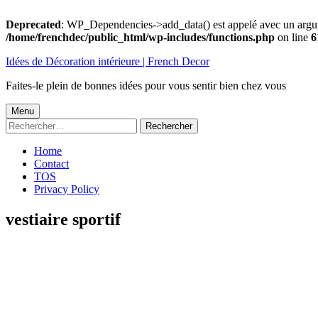
Deprecated
: WP_Dependencies->add_data() est appelé avec un argu
/home/frenchdec/public_html/wp-includes/functions.php
on line
6
Aller
Idées de Décoration intérieure | French Decor
au
contenu
Faites-le plein de bonnes idées pour vous sentir bien chez vous
Menu
Menu
Rechercher :
principal
Home
Contact
TOS
Privacy Policy
vestiaire sportif