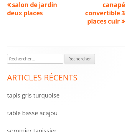
Navigation
Previous
Next
salon de jardin
canapé
article:
article:
deux places
convertible 3
de
places cuir
l’article
R
Colonne
e
latérale
c
ARTICLES RÉCENTS
h
principale
e
tapis gris turquoise
r
c
h
table basse acajou
e
r
sommier tapissier