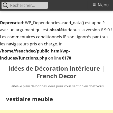
Rechercher :
Menu
Menu
principal
Deprecated
: WP_Dependencies->add_data() est appelé
avec un argument qui est
obsolète
depuis la version 6.9.0 !
Les commentaires conditionnels IE sont ignorés par tous
les navigateurs pris en charge. in
/home/frenchdec/public_html/wp-
includes/functions.php
on line
6170
Aller
Idées de Décoration intérieure |
au
French Decor
contenu
Faites-le plein de bonnes idées pour vous sentir bien chez vous
vestiaire meuble