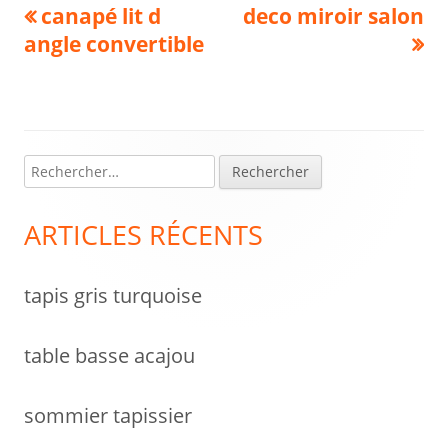
Navigation
Previous
Next
canapé lit d
deco miroir salon
article:
article:
angle convertible
de
l’article
R
Colonne
e
latérale
c
ARTICLES RÉCENTS
h
principale
e
tapis gris turquoise
r
c
h
table basse acajou
e
r
sommier tapissier
: