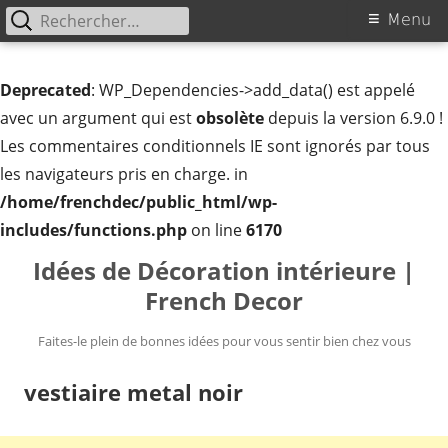
Rechercher :
Menu
Menu
principal
Deprecated
: WP_Dependencies->add_data() est appelé
avec un argument qui est
obsolète
depuis la version 6.9.0 !
Les commentaires conditionnels IE sont ignorés par tous
les navigateurs pris en charge. in
/home/frenchdec/public_html/wp-
includes/functions.php
on line
6170
Aller
Idées de Décoration intérieure |
au
French Decor
contenu
Faites-le plein de bonnes idées pour vous sentir bien chez vous
vestiaire metal noir