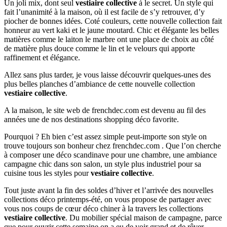
Un joli mix, dont seul
vestiaire collective
à le secret. Un style qui
fait l’unanimité à la maison, où il est facile de s’y retrouver, d’y
piocher de bonnes idées. Coté couleurs, cette nouvelle collection fait
honneur au vert kaki et le jaune moutard. Chic et élégante les belles
matières comme le laiton le marbre ont une place de choix au côté
de matière plus douce comme le lin et le velours qui apporte
raffinement et élégance.
Allez sans plus tarder, je vous laisse découvrir quelques-unes des
plus belles planches d’ambiance de cette nouvelle collection
vestiaire collective
.
A la maison, le site web de frenchdec.com est devenu au fil des
années une de nos destinations shopping déco favorite.
Pourquoi ? Eh bien c’est assez simple peut-importe son style on
trouve toujours son bonheur chez frenchdec.com . Que l’on cherche
à composer une déco scandinave pour une chambre, une ambiance
campagne chic dans son salon, un style plus industriel pour sa
cuisine tous les styles pour
vestiaire collective
.
Tout juste avant la fin des soldes d’hiver et l’arrivée des nouvelles
collections déco printemps-été, on vous propose de partager avec
vous nos coups de cœur déco chiner à la travers les collections
vestiaire collective
. Du mobilier spécial maison de campagne, parce
que pour ouvrir cette semaine on a eu de voir grand et de rêver