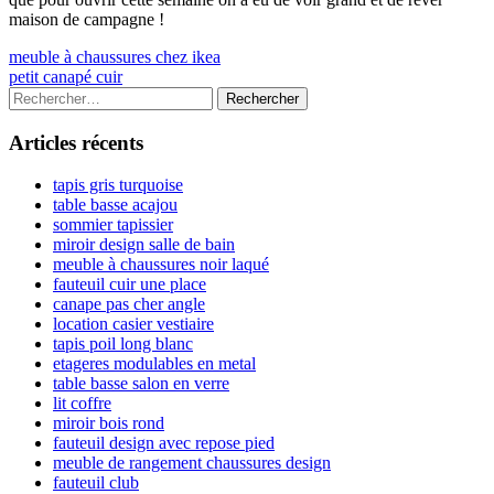
maison de campagne !
Navigation
Previous
meuble à chaussures chez ikea
article:
Next
petit canapé cuir
de
article:
Colonne
Rechercher :
l’article
latérale
Articles récents
principale
tapis gris turquoise
table basse acajou
sommier tapissier
miroir design salle de bain
meuble à chaussures noir laqué
fauteuil cuir une place
canape pas cher angle
location casier vestiaire
tapis poil long blanc
etageres modulables en metal
table basse salon en verre
lit coffre
miroir bois rond
fauteuil design avec repose pied
meuble de rangement chaussures design
fauteuil club