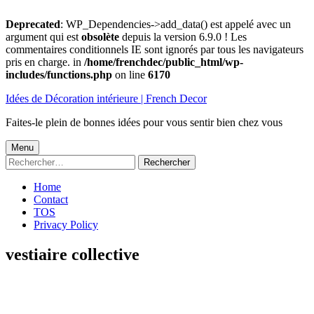
Deprecated
: WP_Dependencies->add_data() est appelé avec un
argument qui est
obsolète
depuis la version 6.9.0 ! Les
commentaires conditionnels IE sont ignorés par tous les navigateurs
pris en charge. in
/home/frenchdec/public_html/wp-
includes/functions.php
on line
6170
Aller
Idées de Décoration intérieure | French Decor
au
contenu
Faites-le plein de bonnes idées pour vous sentir bien chez vous
Menu
Menu
Rechercher :
principal
Home
Contact
TOS
Privacy Policy
vestiaire collective