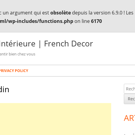
c un argument qui est
obsolète
depuis la version 6.9.0 ! Le
ml/wp-includes/functions.php
on line
6170
intérieure | French Decor
entir bien chez vous
PRIVACY POLICY
din
R
Co
e
lat
c
h
pri
AR
e
r
c