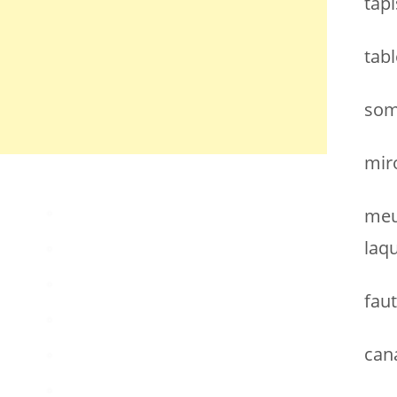
tapi
h
e
tab
r
:
som
miro
meu
laq
faut
can