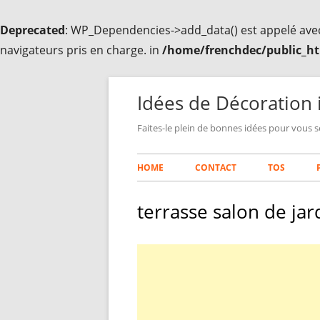
Deprecated
: WP_Dependencies->add_data() est appelé ave
navigateurs pris en charge. in
/home/frenchdec/public_ht
Aller
au
Idées de Décoration 
contenu
Faites-le plein de bonnes idées pour vous s
Menu
HOME
CONTACT
TOS
principal
terrasse salon de jar