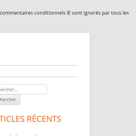
s commentaires conditionnels IE sont ignorés par tous les
lonne
érale
ncipale
TICLES RÉCENTS