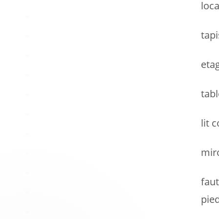
loca
tapi
eta
tab
lit 
mir
fau
pie