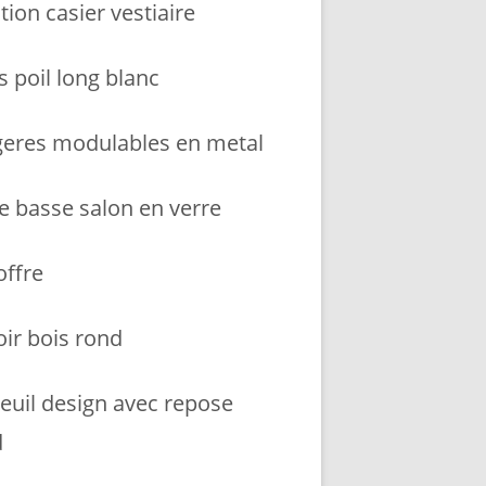
tion casier vestiaire
s poil long blanc
geres modulables en metal
le basse salon en verre
coffre
oir bois rond
teuil design avec repose
d