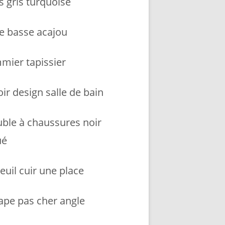
s gris turquoise
le basse acajou
mier tapissier
ir design salle de bain
ble à chaussures noir
ué
euil cuir une place
ape pas cher angle