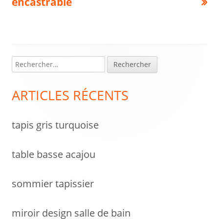
encastrable
l’article
R
Colonne
e
latérale
c
ARTICLES RÉCENTS
h
principale
e
tapis gris turquoise
r
c
h
table basse acajou
e
r
sommier tapissier
:
miroir design salle de bain