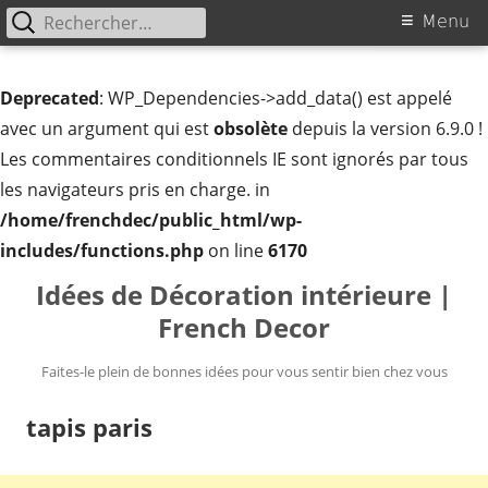
Rechercher :
Menu
Menu
principal
Deprecated
: WP_Dependencies->add_data() est appelé
avec un argument qui est
obsolète
depuis la version 6.9.0 !
Les commentaires conditionnels IE sont ignorés par tous
les navigateurs pris en charge. in
/home/frenchdec/public_html/wp-
includes/functions.php
on line
6170
Aller
Idées de Décoration intérieure |
au
French Decor
contenu
Faites-le plein de bonnes idées pour vous sentir bien chez vous
tapis paris