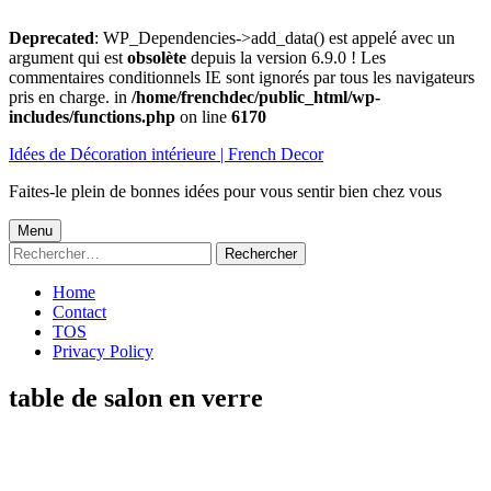
Deprecated
: WP_Dependencies->add_data() est appelé avec un
argument qui est
obsolète
depuis la version 6.9.0 ! Les
commentaires conditionnels IE sont ignorés par tous les navigateurs
pris en charge. in
/home/frenchdec/public_html/wp-
includes/functions.php
on line
6170
Aller
Idées de Décoration intérieure | French Decor
au
contenu
Faites-le plein de bonnes idées pour vous sentir bien chez vous
Menu
Menu
Rechercher :
principal
Home
Contact
TOS
Privacy Policy
table de salon en verre