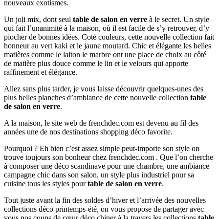
nouveaux exotismes.
Un joli mix, dont seul
table de salon en verre
à le secret. Un style
qui fait l’unanimité à la maison, où il est facile de s’y retrouver, d’y
piocher de bonnes idées. Coté couleurs, cette nouvelle collection fait
honneur au vert kaki et le jaune moutard. Chic et élégante les belles
matières comme le laiton le marbre ont une place de choix au côté
de matière plus douce comme le lin et le velours qui apporte
raffinement et élégance.
Allez sans plus tarder, je vous laisse découvrir quelques-unes des
plus belles planches d’ambiance de cette nouvelle collection
table
de salon en verre
.
A la maison, le site web de frenchdec.com est devenu au fil des
années une de nos destinations shopping déco favorite.
Pourquoi ? Eh bien c’est assez simple peut-importe son style on
trouve toujours son bonheur chez frenchdec.com . Que l’on cherche
à composer une déco scandinave pour une chambre, une ambiance
campagne chic dans son salon, un style plus industriel pour sa
cuisine tous les styles pour
table de salon en verre
.
Tout juste avant la fin des soldes d’hiver et l’arrivée des nouvelles
collections déco printemps-été, on vous propose de partager avec
vous nos coups de cœur déco chiner à la travers les collections
table