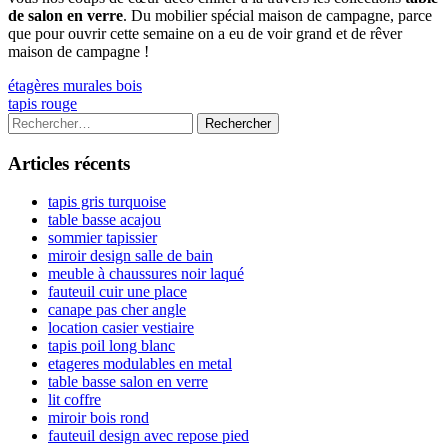
de salon en verre
. Du mobilier spécial maison de campagne, parce
que pour ouvrir cette semaine on a eu de voir grand et de rêver
maison de campagne !
Navigation
Previous
étagères murales bois
article:
Next
tapis rouge
de
article:
Colonne
Rechercher :
l’article
latérale
Articles récents
principale
tapis gris turquoise
table basse acajou
sommier tapissier
miroir design salle de bain
meuble à chaussures noir laqué
fauteuil cuir une place
canape pas cher angle
location casier vestiaire
tapis poil long blanc
etageres modulables en metal
table basse salon en verre
lit coffre
miroir bois rond
fauteuil design avec repose pied