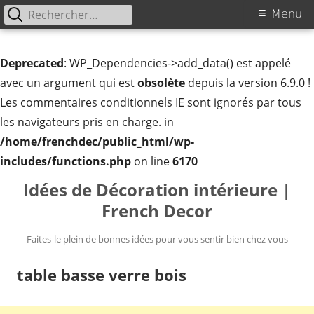
Rechercher :
Menu
Menu
principal
Deprecated
: WP_Dependencies->add_data() est appelé
avec un argument qui est
obsolète
depuis la version 6.9.0 !
Les commentaires conditionnels IE sont ignorés par tous
les navigateurs pris en charge. in
/home/frenchdec/public_html/wp-
includes/functions.php
on line
6170
Aller
Idées de Décoration intérieure |
au
French Decor
contenu
Faites-le plein de bonnes idées pour vous sentir bien chez vous
table basse verre bois