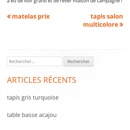
a eu de voir grand et de rêver maison de campagne !
Navigation
Previous
Next
matelas prix
tapis salon
article:
article:
multicolore
de
l’article
R
Colonne
e
latérale
c
ARTICLES RÉCENTS
h
principale
e
tapis gris turquoise
r
c
h
table basse acajou
e
r