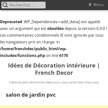
Rechercher :
Menu
Menu
principal
Deprecated
: WP_Dependencies->add_data() est appelé
avec un argument qui est
obsolète
depuis la version 6.9.0 !
Les commentaires conditionnels IE sont ignorés par tous
les navigateurs pris en charge. in
/home/frenchdec/public_html/wp-
includes/functions.php
on line
6170
Aller
Idées de Décoration intérieure |
au
French Decor
contenu
Faites-le plein de bonnes idées pour vous sentir bien chez vous
salon de jardin pvc