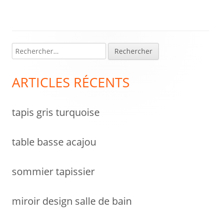
article:
article:
de
l’article
R
Colonne
e
latérale
c
ARTICLES RÉCENTS
h
principale
e
tapis gris turquoise
r
c
h
table basse acajou
e
r
sommier tapissier
:
miroir design salle de bain