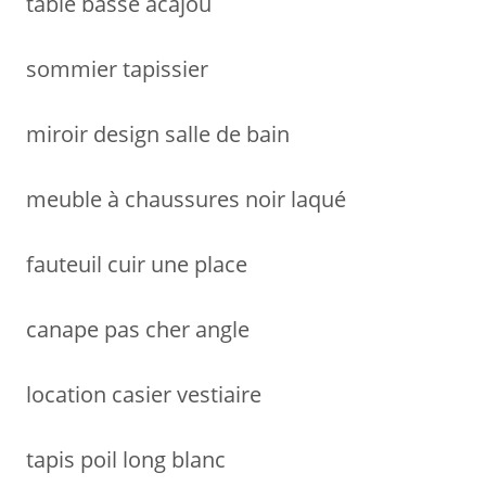
table basse acajou
e
r
sommier tapissier
:
miroir design salle de bain
meuble à chaussures noir laqué
fauteuil cuir une place
canape pas cher angle
location casier vestiaire
tapis poil long blanc