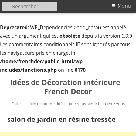
Rechercher :
Menu
Menu
principal
Deprecated
: WP_Dependencies->add_data() est appelé
avec un argument qui est
obsolète
depuis la version 6.9.0 !
Les commentaires conditionnels IE sont ignorés par tous
les navigateurs pris en charge. in
/home/frenchdec/public_html/wp-
includes/functions.php
on line
6170
Aller
Idées de Décoration intérieure |
au
French Decor
contenu
Faites-le plein de bonnes idées pour vous sentir bien chez vous
salon de jardin en résine tressée