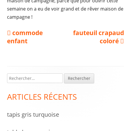
maison de campagne, parce que pour ouvrir cette
semaine on a eu de voir grand et de rêver maison de
campagne !
Navigation
Previous
Next
commode
fauteuil crapaud
article:
article:
enfant
coloré
de
l’article
R
Colonne
e
latérale
c
ARTICLES RÉCENTS
h
principale
e
tapis gris turquoise
r
c
h