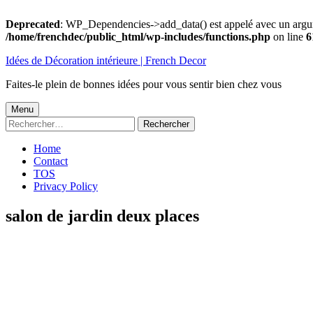
Deprecated
: WP_Dependencies->add_data() est appelé avec un argu
/home/frenchdec/public_html/wp-includes/functions.php
on line
6
Aller
Idées de Décoration intérieure | French Decor
au
contenu
Faites-le plein de bonnes idées pour vous sentir bien chez vous
Menu
Menu
Rechercher :
principal
Home
Contact
TOS
Privacy Policy
salon de jardin deux places