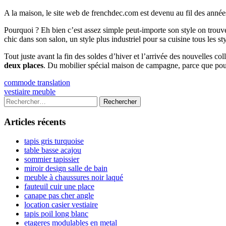
A la maison, le site web de frenchdec.com est devenu au fil des année
Pourquoi ? Eh bien c’est assez simple peut-importe son style on tr
chic dans son salon, un style plus industriel pour sa cuisine tous les s
Tout juste avant la fin des soldes d’hiver et l’arrivée des nouvelles c
deux places
. Du mobilier spécial maison de campagne, parce que pour
Navigation
Previous
commode translation
article:
Next
vestiaire meuble
de
article:
Colonne
Rechercher :
l’article
latérale
Articles récents
principale
tapis gris turquoise
table basse acajou
sommier tapissier
miroir design salle de bain
meuble à chaussures noir laqué
fauteuil cuir une place
canape pas cher angle
location casier vestiaire
tapis poil long blanc
etageres modulables en metal