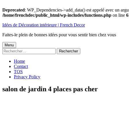
Deprecated
: WP_Dependencies->add_data() est appelé avec un argu
/home/frenchdec/public_html/wp-includes/functions.php
on line
6
Aller
Idées de Décoration intérieure | French Decor
au
contenu
Faites-le plein de bonnes idées pour vous sentir bien chez vous
Menu
Menu
Rechercher :
principal
Home
Contact
TOS
Privacy Policy
salon de jardin 4 places pas cher