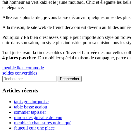
fait honneur au vert kaki et le jaune moutard. Chic et élégante les be
et élégance.
Allez sans plus tarder, je vous laisse découvrir quelques-unes des plu
A la maison, le site web de frenchdec.com est devenu au fil des année
Pourquoi ? Eh bien c’est assez simple peut-importe son style on tr
chic dans son salon, un style plus industriel pour sa cuisine tous les s
Tout juste avant la fin des soldes d’hiver et l’arrivée des nouvelles c
4 places pas cher
. Du mobilier spécial maison de campagne, parce qu
Navigation
Previous
meuble ikea commode
article:
Next
soldes convertibles
de
article:
Colonne
Rechercher :
l’article
latérale
Articles récents
principale
tapis gris turquoise
table basse acajou
sommier tapissier
miroir design salle de bain
meuble à chaussures noir laqué
fauteuil cuir une place