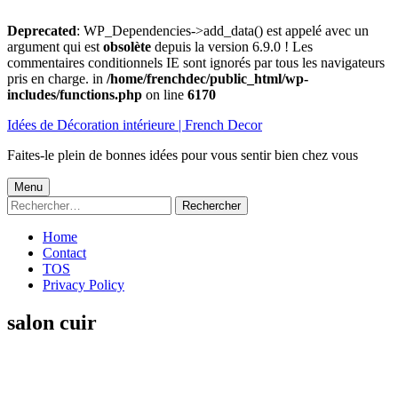
Deprecated
: WP_Dependencies->add_data() est appelé avec un
argument qui est
obsolète
depuis la version 6.9.0 ! Les
commentaires conditionnels IE sont ignorés par tous les navigateurs
pris en charge. in
/home/frenchdec/public_html/wp-
includes/functions.php
on line
6170
Aller
Idées de Décoration intérieure | French Decor
au
contenu
Faites-le plein de bonnes idées pour vous sentir bien chez vous
Menu
Menu
Rechercher :
principal
Home
Contact
TOS
Privacy Policy
salon cuir