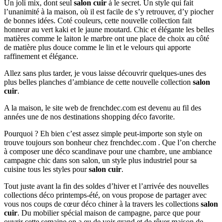
Un joli mix, dont seul
salon cuir
à le secret. Un style qui fait
l’unanimité à la maison, où il est facile de s’y retrouver, d’y piocher
de bonnes idées. Coté couleurs, cette nouvelle collection fait
honneur au vert kaki et le jaune moutard. Chic et élégante les belles
matières comme le laiton le marbre ont une place de choix au côté
de matière plus douce comme le lin et le velours qui apporte
raffinement et élégance.
Allez sans plus tarder, je vous laisse découvrir quelques-unes des
plus belles planches d’ambiance de cette nouvelle collection
salon
cuir
.
A la maison, le site web de frenchdec.com est devenu au fil des
années une de nos destinations shopping déco favorite.
Pourquoi ? Eh bien c’est assez simple peut-importe son style on
trouve toujours son bonheur chez frenchdec.com . Que l’on cherche
à composer une déco scandinave pour une chambre, une ambiance
campagne chic dans son salon, un style plus industriel pour sa
cuisine tous les styles pour
salon cuir
.
Tout juste avant la fin des soldes d’hiver et l’arrivée des nouvelles
collections déco printemps-été, on vous propose de partager avec
vous nos coups de cœur déco chiner à la travers les collections
salon
cuir
. Du mobilier spécial maison de campagne, parce que pour
ouvrir cette semaine on a eu de voir grand et de rêver maison de