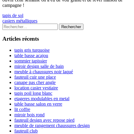
campagne !
Navigation
Previous
tapis de sol
article:
Next
casiers métalliques
de
article:
Colonne
Rechercher :
l’article
latérale
Articles récents
principale
tapis gris turquoise
table basse acajou
sommier tapissier
miroir design salle de bain
meuble à chaussures noir laqué
fauteuil cuir une place
canape pas cher angle
location casier vestiaire
tapis poil long blanc
etageres modulables en metal
table basse salon en verre
lit coffre
miroir bois rond
fauteuil design avec repose pied
meuble de rangement chaussures design
fauteuil club