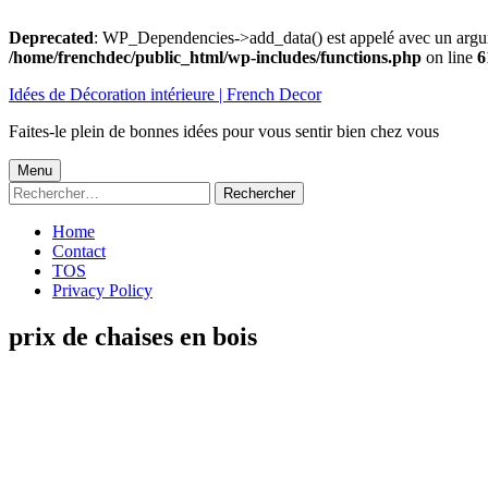
Deprecated
: WP_Dependencies->add_data() est appelé avec un argu
/home/frenchdec/public_html/wp-includes/functions.php
on line
6
Aller
Idées de Décoration intérieure | French Decor
au
contenu
Faites-le plein de bonnes idées pour vous sentir bien chez vous
Menu
Menu
Rechercher :
principal
Home
Contact
TOS
Privacy Policy
prix de chaises en bois