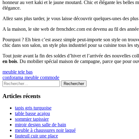
honneur au vert kaki et le jaune moutard. Chic et élégante les belles 
élégance.
Allez sans plus tarder, je vous laisse découvrir quelques-unes des plu
A la maison, le site web de frenchdec.com est devenu au fil des année
Pourquoi ? Eh bien c’est assez simple peut-importe son style on tr
chic dans son salon, un style plus industriel pour sa cuisine tous les s
Tout juste avant la fin des soldes d’hiver et l’arrivée des nouvelles c
en bois
. Du mobilier spécial maison de campagne, parce que pour ouv
Navigation
Previous
meuble tele bas
article:
Next
conforama meuble commode
de
article:
Colonne
Rechercher :
l’article
latérale
Articles récents
principale
tapis gris turquoise
table basse acajou
sommier tapissier
miroir design salle de bain
meuble à chaussures noir laqué
fauteuil cuir une place