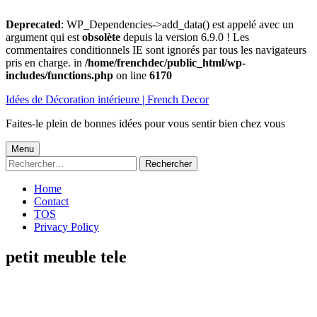
Deprecated
: WP_Dependencies->add_data() est appelé avec un
argument qui est
obsolète
depuis la version 6.9.0 ! Les
commentaires conditionnels IE sont ignorés par tous les navigateurs
pris en charge. in
/home/frenchdec/public_html/wp-
includes/functions.php
on line
6170
Aller
Idées de Décoration intérieure | French Decor
au
contenu
Faites-le plein de bonnes idées pour vous sentir bien chez vous
Menu
Menu
Rechercher :
principal
Home
Contact
TOS
Privacy Policy
petit meuble tele