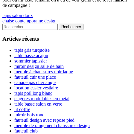
de campagne !
Navigation
Previous
tapis salon doux
article:
Next
chaise contemporaine design
de
article:
Colonne
Rechercher :
l’article
latérale
Articles récents
principale
tapis gris turquoise
table basse acajou
sommier tapissier
miroir design salle de bain
meuble à chaussures noir laqué
fauteuil cuir une place
canape pas cher angle
location casier vestiaire
tapis poil long blanc
etageres modulables en metal
table basse salon en verre
lit coffre
miroir bois rond
fauteuil design avec repose pied
meuble de rangement chaussures design
fauteuil club