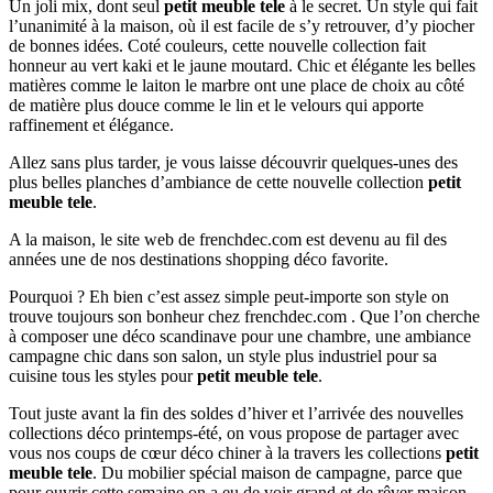
Un joli mix, dont seul
petit meuble tele
à le secret. Un style qui fait
l’unanimité à la maison, où il est facile de s’y retrouver, d’y piocher
de bonnes idées. Coté couleurs, cette nouvelle collection fait
honneur au vert kaki et le jaune moutard. Chic et élégante les belles
matières comme le laiton le marbre ont une place de choix au côté
de matière plus douce comme le lin et le velours qui apporte
raffinement et élégance.
Allez sans plus tarder, je vous laisse découvrir quelques-unes des
plus belles planches d’ambiance de cette nouvelle collection
petit
meuble tele
.
A la maison, le site web de frenchdec.com est devenu au fil des
années une de nos destinations shopping déco favorite.
Pourquoi ? Eh bien c’est assez simple peut-importe son style on
trouve toujours son bonheur chez frenchdec.com . Que l’on cherche
à composer une déco scandinave pour une chambre, une ambiance
campagne chic dans son salon, un style plus industriel pour sa
cuisine tous les styles pour
petit meuble tele
.
Tout juste avant la fin des soldes d’hiver et l’arrivée des nouvelles
collections déco printemps-été, on vous propose de partager avec
vous nos coups de cœur déco chiner à la travers les collections
petit
meuble tele
. Du mobilier spécial maison de campagne, parce que
pour ouvrir cette semaine on a eu de voir grand et de rêver maison