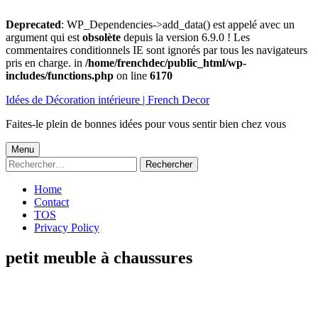
Deprecated
: WP_Dependencies->add_data() est appelé avec un
argument qui est
obsolète
depuis la version 6.9.0 ! Les
commentaires conditionnels IE sont ignorés par tous les navigateurs
pris en charge. in
/home/frenchdec/public_html/wp-
includes/functions.php
on line
6170
Aller
Idées de Décoration intérieure | French Decor
au
contenu
Faites-le plein de bonnes idées pour vous sentir bien chez vous
Menu
Menu
Rechercher :
principal
Home
Contact
TOS
Privacy Policy
petit meuble à chaussures