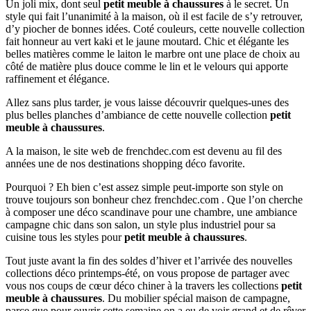
Un joli mix, dont seul
petit meuble à chaussures
à le secret. Un
style qui fait l’unanimité à la maison, où il est facile de s’y retrouver,
d’y piocher de bonnes idées. Coté couleurs, cette nouvelle collection
fait honneur au vert kaki et le jaune moutard. Chic et élégante les
belles matières comme le laiton le marbre ont une place de choix au
côté de matière plus douce comme le lin et le velours qui apporte
raffinement et élégance.
Allez sans plus tarder, je vous laisse découvrir quelques-unes des
plus belles planches d’ambiance de cette nouvelle collection
petit
meuble à chaussures
.
A la maison, le site web de frenchdec.com est devenu au fil des
années une de nos destinations shopping déco favorite.
Pourquoi ? Eh bien c’est assez simple peut-importe son style on
trouve toujours son bonheur chez frenchdec.com . Que l’on cherche
à composer une déco scandinave pour une chambre, une ambiance
campagne chic dans son salon, un style plus industriel pour sa
cuisine tous les styles pour
petit meuble à chaussures
.
Tout juste avant la fin des soldes d’hiver et l’arrivée des nouvelles
collections déco printemps-été, on vous propose de partager avec
vous nos coups de cœur déco chiner à la travers les collections
petit
meuble à chaussures
. Du mobilier spécial maison de campagne,
parce que pour ouvrir cette semaine on a eu de voir grand et de rêver