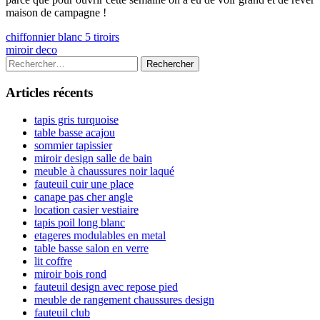
maison de campagne !
Navigation
Previous
chiffonnier blanc 5 tiroirs
article:
Next
miroir deco
de
article:
Colonne
Rechercher :
l’article
latérale
Articles récents
principale
tapis gris turquoise
table basse acajou
sommier tapissier
miroir design salle de bain
meuble à chaussures noir laqué
fauteuil cuir une place
canape pas cher angle
location casier vestiaire
tapis poil long blanc
etageres modulables en metal
table basse salon en verre
lit coffre
miroir bois rond
fauteuil design avec repose pied
meuble de rangement chaussures design
fauteuil club