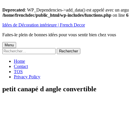
Deprecated
: WP_Dependencies->add_data() est appelé avec un argu
/home/frenchdec/public_html/wp-includes/functions.php
on line
6
Aller
Idées de Décoration intérieure | French Decor
au
contenu
Faites-le plein de bonnes idées pour vous sentir bien chez vous
Menu
Menu
Rechercher :
principal
Home
Contact
TOS
Privacy Policy
petit canapé d angle convertible