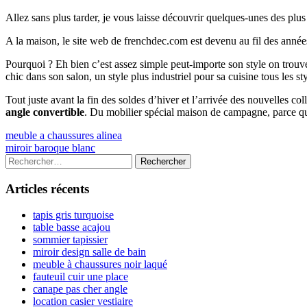
Allez sans plus tarder, je vous laisse découvrir quelques-unes des plu
A la maison, le site web de frenchdec.com est devenu au fil des année
Pourquoi ? Eh bien c’est assez simple peut-importe son style on tr
chic dans son salon, un style plus industriel pour sa cuisine tous les s
Tout juste avant la fin des soldes d’hiver et l’arrivée des nouvelles c
angle convertible
. Du mobilier spécial maison de campagne, parce qu
Navigation
Previous
meuble a chaussures alinea
article:
Next
miroir baroque blanc
de
article:
Colonne
Rechercher :
l’article
latérale
Articles récents
principale
tapis gris turquoise
table basse acajou
sommier tapissier
miroir design salle de bain
meuble à chaussures noir laqué
fauteuil cuir une place
canape pas cher angle
location casier vestiaire