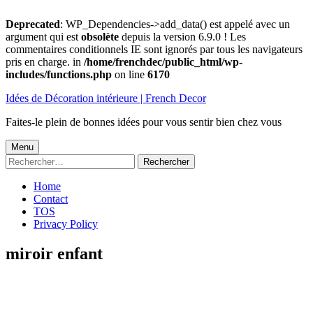
Deprecated
: WP_Dependencies->add_data() est appelé avec un
argument qui est
obsolète
depuis la version 6.9.0 ! Les
commentaires conditionnels IE sont ignorés par tous les navigateurs
pris en charge. in
/home/frenchdec/public_html/wp-
includes/functions.php
on line
6170
Aller
Idées de Décoration intérieure | French Decor
au
contenu
Faites-le plein de bonnes idées pour vous sentir bien chez vous
Menu
Menu
Rechercher :
principal
Home
Contact
TOS
Privacy Policy
miroir enfant