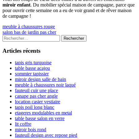
miroir enfant
. Du mobilier spécial maison de campagne, parce que
pour ouvrir cette semaine on a eu de voir grand et de rêver maison
de campagne !
Navigation
Previous
meuble à chaussures rouge
article:
Next
salon bas de jardin pas cher
de
article:
Colonne
Rechercher :
l’article
latérale
Articles récents
principale
tapis gris turquoise
table basse acajou
sommier tapissier
miroir design salle de bain
meuble à chaussures noir laqué
fauteuil cuir une place
canape pas cher angle
location casier vestiaire
tapis poil long blanc
etageres modulables en metal
table basse salon en verre
lit coffre
miroir bois rond
fauteuil design avec repose pied