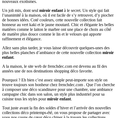
nouveaux exotismes.
Un joli mix, dont seul
miroir enfant
à le secret. Un style qui fait
l’unanimité à la maison, où il est facile de s’y retrouver, d’y piocher
de bonnes idées. Coté couleurs, cette nouvelle collection fait
honneur au vert kaki et le jaune moutard. Chic et élégante les belles
matières comme le laiton le marbre ont une place de choix au côté
de matière plus douce comme le lin et le velours qui apporte
raffinement et élégance.
Allez sans plus tarder, je vous laisse découvrir quelques-unes des
plus belles planches d’ambiance de cette nouvelle collection
miroir
enfant
.
A la maison, le site web de frenchdec.com est devenu au fil des
années une de nos destinations shopping déco favorite.
Pourquoi ? Eh bien c’est assez simple peut-importe son style on
trouve toujours son bonheur chez frenchdec.com . Que l’on cherche
à composer une déco scandinave pour une chambre, une ambiance
campagne chic dans son salon, un style plus industriel pour sa
cuisine tous les styles pour
miroir enfant
.
Tout juste avant la fin des soldes d’hiver et l’arrivée des nouvelles
collections déco printemps-été, on vous propose de partager avec
vous nos coups de cœur déco chiner à la travers les collections