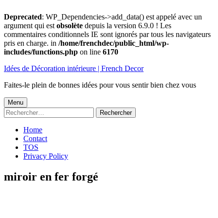
Deprecated
: WP_Dependencies->add_data() est appelé avec un
argument qui est
obsolète
depuis la version 6.9.0 ! Les
commentaires conditionnels IE sont ignorés par tous les navigateurs
pris en charge. in
/home/frenchdec/public_html/wp-
includes/functions.php
on line
6170
Aller
Idées de Décoration intérieure | French Decor
au
contenu
Faites-le plein de bonnes idées pour vous sentir bien chez vous
Menu
Menu
Rechercher :
principal
Home
Contact
TOS
Privacy Policy
miroir en fer forgé