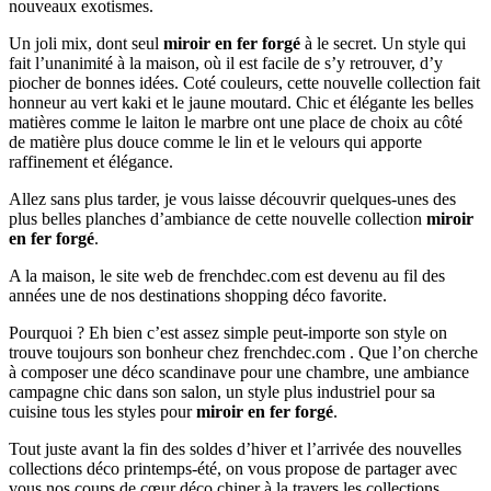
nouveaux exotismes.
Un joli mix, dont seul
miroir en fer forgé
à le secret. Un style qui
fait l’unanimité à la maison, où il est facile de s’y retrouver, d’y
piocher de bonnes idées. Coté couleurs, cette nouvelle collection fait
honneur au vert kaki et le jaune moutard. Chic et élégante les belles
matières comme le laiton le marbre ont une place de choix au côté
de matière plus douce comme le lin et le velours qui apporte
raffinement et élégance.
Allez sans plus tarder, je vous laisse découvrir quelques-unes des
plus belles planches d’ambiance de cette nouvelle collection
miroir
en fer forgé
.
A la maison, le site web de frenchdec.com est devenu au fil des
années une de nos destinations shopping déco favorite.
Pourquoi ? Eh bien c’est assez simple peut-importe son style on
trouve toujours son bonheur chez frenchdec.com . Que l’on cherche
à composer une déco scandinave pour une chambre, une ambiance
campagne chic dans son salon, un style plus industriel pour sa
cuisine tous les styles pour
miroir en fer forgé
.
Tout juste avant la fin des soldes d’hiver et l’arrivée des nouvelles
collections déco printemps-été, on vous propose de partager avec
vous nos coups de cœur déco chiner à la travers les collections