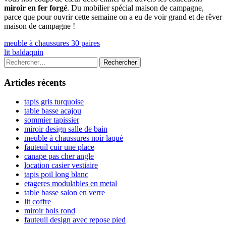
miroir en fer forgé
. Du mobilier spécial maison de campagne,
parce que pour ouvrir cette semaine on a eu de voir grand et de rêver
maison de campagne !
Navigation
Previous
meuble à chaussures 30 paires
article:
Next
lit baldaquin
de
article:
Colonne
Rechercher :
l’article
latérale
Articles récents
principale
tapis gris turquoise
table basse acajou
sommier tapissier
miroir design salle de bain
meuble à chaussures noir laqué
fauteuil cuir une place
canape pas cher angle
location casier vestiaire
tapis poil long blanc
etageres modulables en metal
table basse salon en verre
lit coffre
miroir bois rond
fauteuil design avec repose pied