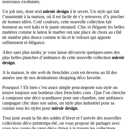
nouveaux exotismes.
Un joli mix, dont seul
miroir design
à le secret. Un style qui fait
l’unanimité à la maison, où il est facile de s’y retrouver, d’y piocher
de bonnes idées. Coté couleurs, cette nouvelle collection fait
honneur au vert kaki et le jaune moutard. Chic et élégante les belles
matières comme le laiton le marbre ont une place de choix au côté
de matière plus douce comme le lin et le velours qui apporte
raffinement et élégance.
Allez sans plus tarder, je vous laisse découvrir quelques-unes des
plus belles planches d’ambiance de cette nouvelle collection
miroir
design
.
A la maison, le site web de frenchdec.com est devenu au fil des
années une de nos destinations shopping déco favorite.
Pourquoi ? Eh bien c’est assez simple peut-importe son style on
trouve toujours son bonheur chez frenchdec.com . Que l’on cherche
à composer une déco scandinave pour une chambre, une ambiance
campagne chic dans son salon, un style plus industriel pour sa
cuisine tous les styles pour
miroir design
.
Tout juste avant la fin des soldes d’hiver et l’arrivée des nouvelles
collections déco printemps-été, on vous propose de partager avec
vous nos coups de cœur déco chiner à la travers les collections