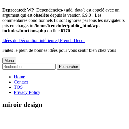
Deprecated
: WP_Dependencies->add_data() est appelé avec un
argument qui est
obsolète
depuis la version 6.9.0 ! Les
commentaires conditionnels IE sont ignorés par tous les navigateurs
pris en charge. in
/home/frenchdec/public_html/wp-
includes/functions.php
on line
6170
Aller
Idées de Décoration intérieure | French Decor
au
contenu
Faites-le plein de bonnes idées pour vous sentir bien chez vous
Menu
Menu
Rechercher :
principal
Home
Contact
TOS
Privacy Policy
miroir design