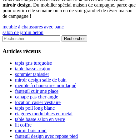
miroir design
. Du mobilier spécial maison de campagne, parce que
pour ouvrir cette semaine on a eu de voir grand et de rêver maison
de campagne !
Navigation
Previous
meuble à chaussures avec banc
article:
Next
salon de jardin beton
de
article:
Colonne
Rechercher :
l’article
latérale
Articles récents
principale
tapis gris turquoise
table basse acajou
sommier tapissier
miroir design salle de bain
meuble à chaussures noir laqué
fauteuil cuir une place
canape pas cher angle
location casier vestiaire
tapis poil long blanc
etageres modulables en metal
table basse salon en verre
lit coffre
miroir bois rond
fauteuil design avec repose pied